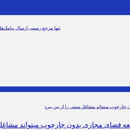
سرشماره «MALIAT» تنها مرجع رسمی ارسال پیامک‌های سازمان امور مالیاتی
ون چارچوب می‎تواند مشاغل سنتی را از بین ببرد