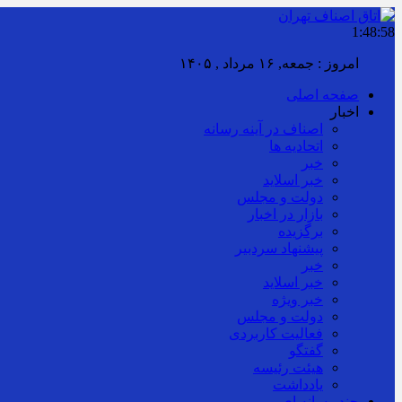
1:48:59
امروز : جمعه, ۱۶ مرداد , ۱۴۰۵
صفحه اصلی
اخبار
اصناف در آینه رسانه
اتحادیه ها
خبر
خبر اسلايد
دولت و مجلس
بازار در اخبار
برگزیده
پیشنهاد سردبیر
خبر
خبر اسلايد
خبر ویژه
دولت و مجلس
فعالیت کاربردی
گفتگو
هیئت رئیسه
یادداشت
چند رسانه ای