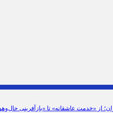
ان؛ از «خدمت عاشقانه» تا «بازآفرینی حال‌وهو