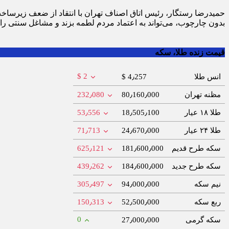
حمیدرضا رستگار، رئیس اتاق اصناف تهران با انتقاد از ضعف زیرساخت‌
بدون چارچوب، می‌تواند به اعتماد مردم لطمه بزند و مشاغل سنتی را از
قیمت زنده طلا، سکه
$ 2
انس طلا
$ 4٫257
مظنه تهران
80٫160٫000
232٫080
طلا ۱۸ عیار
18٫505٫100
53٫556
طلا ۲۴ عیار
24٫670٫000
71٫713
سکه طرح قدیم
181٫600٫000
625٫121
سکه طرح جدید
184٫600٫000
439٫262
نیم سکه
94٫000٫000
305٫497
ربع سکه
52٫500٫000
150٫313
0
سکه گرمی
27٫000٫000