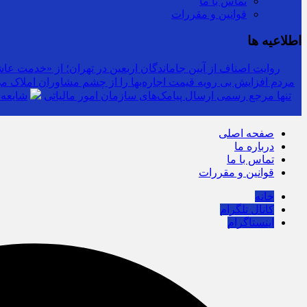
تماس با ما
قوانین و مقررات
اطلاعیه ها
روایت اصناف از آیین جاماندگان اربعین در تهران؛ از «خدمت عاشق
مردم افزایش بی رویه قیمت اجاره‌بها را از چشم مشاوران املاک می‌
سرشماره «MALIAT» تنها مرجع رسمی ارسال پیامک‌های سازمان امور مالیاتی
شایعه 
صفحه اصلی
درباره ما
تماس با ما
قوانین و مقررات
خانه
کانال تلگرام
اینستاگرام