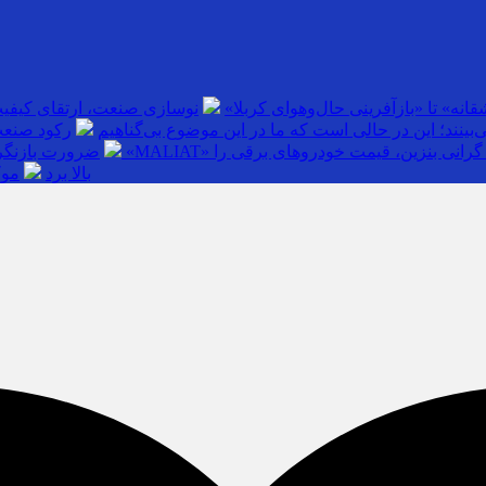
انه» تا «بازآفرینی حال‌وهوای کربلا»
نوسازی صنعت، ارتقای کیفی
بینند؛ این در حالی است که ما در این موضوع بی‌گناهیم
رکود صنعت
گرانی بنزین، قیمت خودروهای برقی را
ضرورت بازنگری
بالا برد
موک