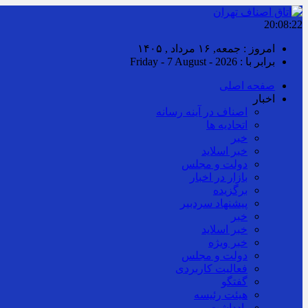
20:08:23
امروز : جمعه, ۱۶ مرداد , ۱۴۰۵
برابر با : Friday - 7 August - 2026
صفحه اصلی
اخبار
اصناف در آینه رسانه
اتحادیه ها
خبر
خبر اسلايد
دولت و مجلس
بازار در اخبار
برگزیده
پیشنهاد سردبیر
خبر
خبر اسلايد
خبر ویژه
دولت و مجلس
فعالیت کاربردی
گفتگو
هیئت رئیسه
یادداشت