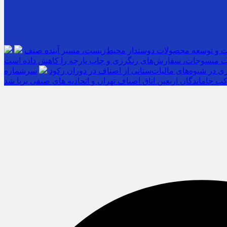
ت و توسعه محصولات دوستدار محیط‌زیست، مسیر آینده صنف
 منسوجات، سفارش‌های رنگرزی و چاپ پارچه را کاهش داده است
 در شیوه‌های مالیات‌ستانی از اصناف در دوران رکود
ب جاماندگان اربعین اتاق اصناف تهران و اتحادیه های صنفی برپا شد