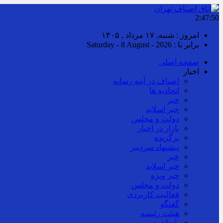
2:47:50
امروز : شنبه, ۱۷ مرداد , ۱۴۰۵
برابر با : Saturday - 8 August - 2026
صفحه اصلی
اخبار
اصناف در آینه رسانه
اتحادیه ها
خبر
خبر اسلايد
دولت و مجلس
بازار در اخبار
برگزیده
پیشنهاد سردبیر
خبر
خبر اسلايد
خبر ویژه
دولت و مجلس
فعالیت کاربردی
گفتگو
هیئت رئیسه
یادداشت