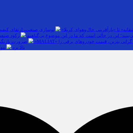
انه» تا «بازآفرینی حال‌وهوای کربلا»
نوسازی صنعت، ارتقای کیفی
بینند؛ این در حالی است که ما در این موضوع بی‌گناهیم
رکود صنعت
گرانی بنزین، قیمت خودروهای برقی را
ضرورت بازنگری
بالا برد
موک