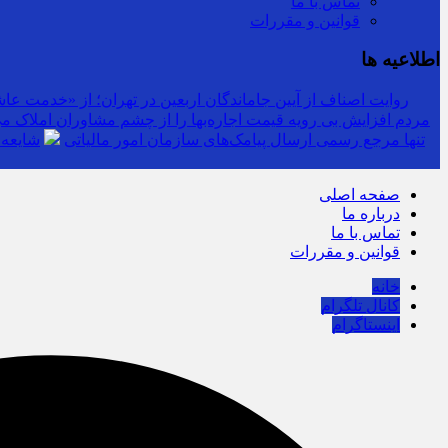
تماس با ما
قوانین و مقررات
اطلاعیه ها
روایت اصناف از آیین جاماندگان اربعین در تهران؛ از «خدمت عاشق
مردم افزایش بی رویه قیمت اجاره‌بها را از چشم مشاوران املاک می‌
سرشماره «MALIAT» تنها مرجع رسمی ارسال پیامک‌های سازمان امور مالیاتی
شایعه 
صفحه اصلی
درباره ما
تماس با ما
قوانین و مقررات
خانه
کانال تلگرام
اینستاگرام