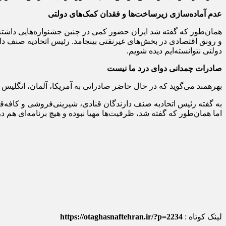
عدم آماده‌سازی زیرساخت‌ها و فقدان کمک‌های دولتی
همان‌طور که گفته شد ایران حضور کمی در چنین جشنواره‌هایی داشته؛
و رونق اقتصادی در بخش‌های غیرنفتی بینجامد. رئیس اتحادیه صنف دارن
دولتی نتوانسته‌ایم دیده شویم.
صادرات چمدانی دوای درد ما نیست
بهره‎مند می‌گوید که در حال حاضر صادراتی به آمریکا، آلمان، انگلیس و برخی دیگر از کشورهای اروپایی داریم؛ اما بیشتر مسافرتی و چمدانی بوده و دردی را دوا نمی‌کند، سودآوری هم ندارد.
به گفته رئیس اتحادیه صنف دارندگان قنادی، شیرینی‌فروشی و کافه‌قنا
اما همان‌طور که گفته شد، ظرفیت‌ها مهیا نبوده و هیچ برنامه‌ای هم در 
لینک کوتاه :
https://otaghasnaftehran.ir/?p=2234