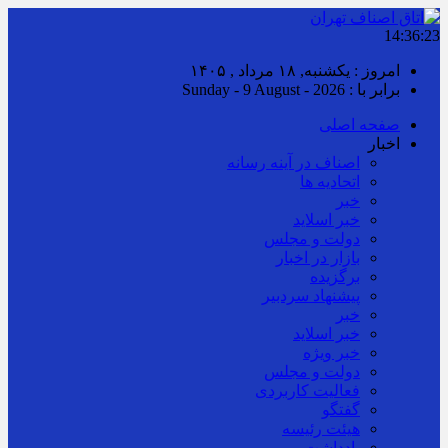
14:36:24
امروز : یکشنبه, ۱۸ مرداد , ۱۴۰۵
برابر با : Sunday - 9 August - 2026
صفحه اصلی
اخبار
اصناف در آینه رسانه
اتحادیه ها
خبر
خبر اسلايد
دولت و مجلس
بازار در اخبار
برگزیده
پیشنهاد سردبیر
خبر
خبر اسلايد
خبر ویژه
دولت و مجلس
فعالیت کاربردی
گفتگو
هیئت رئیسه
یادداشت