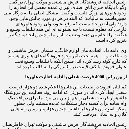
رئیس اتحادیه فروشندگان فرش ماشینی و موکت تهران در گفت
وگو با پایگاه خبری اتاق اصناف تهران عمده معضل این اتحادیه را
وجود هایپرهای بزرگ دانست و گفت: مشکل اصلی ما نه درگاه ملی
مجوزهاست نه مالیات؛ که البته در هر دو مورد چالش هایی وجود
دارد؛ ولی آنقدر حاد نیست که رفع نشود، ولی وجود هایپرهای
قارچی که معلوم نیست با چه پشتوانه ای این همه تبلیغات وسیع و
هنگفت را انجام می دهند وضعیت بازار ما و چندین اتحادیه دیگه را
بغرنج کرده است.
وی ادامه داد: اتحادیه های لوازم خانگی، مبلمان، فرش ماشینی و
دستبافت و . . . همه تحت تاثیر وجود فروشگاه های هایپری هستند
که قارچ گونه رشد کرده اند؛ ضمن اینکه با تبلیغات وسیع تحت
عنوان فروش با کف قیمت دروغ بزرگی را به قالب کرده اند.
از بین رفتن 4000 فرصت شغلی با ادامه فعالیت هایپرها
کمالیان افزود: در تبلیغات این هایپرها اعلام شده دو هزار فرصت
شغلی ایجاد کرده اند در صورتی که ادامه روند فعالیت این فروشگاه
ها 4 هزار فرصت شغلی را هم از بین می برد، ما برای دریافت یک
وام ساده برای کسبه دچار مشکلات عدیده هستیم ولی چطور
ممکن است این هایپرها با داشتن چندین هزارمتر زمین وام هایی
کلان و به آسانی دریافت کنند.
رئیس اتحادیه فروشندگان فرش ماشینی و موکت تهران خاطرنشان