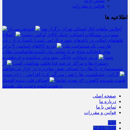
تماس با ما
قوانین و مقررات
اطلاعیه ها
اجلاس ماهانه اتاق اصناف تهران برگزار شد
خودتحریمی از
مهم‌ترین مشکلات اصناف/ عینک کالای لوکس نیست
اصلاح
غلط‌های املایی در تابلوهای شهری الزامی است/ پاسداری از زبان
فارسی یک مسئولیت ملی
توزیع کالاهای اساسی ۳ برابر
تقاضاست/ نظارت‎های ناعادلانه منتج به نارضایتی واردکننده،
توزیع‎کننده و خرده‎فروش می‎شود
ورود حیوانات خانگی به
رستوران‌ها و مراکز عرضه غذا تخلف بهداشتی است
از
تصمیم‌سازی تا نظارت؛ اصناف نقش مؤثرتری در بازار می‌خواهند
گرانی؛ خشکشویی‌ ها را هم زمین‌گیر کرد/ افزایش ۱۱۰درصدی
قیمت شوینده کاهش۴۰درصدی تقاضا
اصناف قلب تپنده اقتصاد
و تقویت‌کننده وحدت ملی هستند
صفحه اصلی
درباره ما
تماس با ما
قوانین و مقررات
خانه
کانال تلگرام