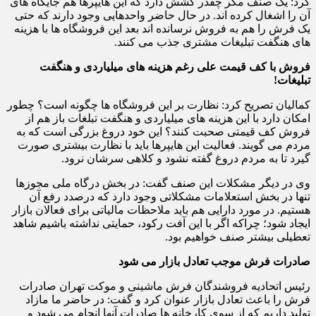
کرد: یک صنف مگر چقدر کشش دارد که این هایپرها هم جایگاه های
آن را اشغال کرده اند. در حال حاضر واحدهایی وجود دارند که حتی
یک فرش را هم به فروش نرسانده اند بعد این فروشگاه ها با هزینه
های هنگفت تبلیغات مشتری جذب می کنند.
فروش با کف قیمت علی رغم هزینه های میلیاردی و هنگفت
تبلیغات!
کمالیان تصریح کرد: نظارت بر این فروشگاه ها چگونه است؟ چطور
امکان دارد با این هزینه های میلیاردی و هنگفت تبلغات باز هم از
فروش کف قیمتی صحبت کنند؟ این خود دروغ بزرگی است که به
مردم می گویند. فعالیت این هایپرها باید با نظارت بیشتری صورت
گیرد تا به مردم دروغ گفته نشود و کلاهی سرشان نرود.
وی در دیگر مشکلات این صنف گفت: در بخش درگاه ملی مجوزها
تنها در بخش استعلامات مشکلاتی وجود دارد که درصدد رفع آن
هستیم. در مورد دارایی هم باید ملاحظات مالیاتی برای فعالان بازار
ایجاد شود؛ چراکه اگر با این آفت رکود، حمایتی نداشته باشیم شاهد
تعطیلی بیشتر صنف خواهیم بود.
صادرات فرش موجب تعادل بازار می شود
رئیس اتحادیه فروشندگان فرش ماشینی و موکت تهران صادرات
فرش را باعث تعادل بازار عنوان کرد و گفت: در حاضر ما مازاد
تولید داریم که از سوی کارخانه ها صادرات آنها انجام می شود و