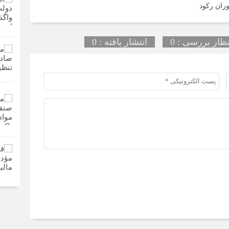
وران رکود
تظار بررسی : 0
انتشار یافته : 0