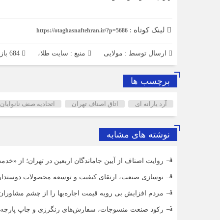
لینک کوتاه :
https://otaghasnaftehran.ir/?p=5686
ارسال توسط :
مولایی
منبع : سایت طلا،
684 بازدید
برچسب ها
آرد یارانه ای
اتاق اصناف تهران
اتحادیه صنف نانوایا
نوشته های مشابه
روایت اصناف از آیین جاماندگان اربعین در تهران؛ از «خدمت
نوسازی صنعت، ارتقای کیفیت و توسعه محصولات دوستدار
مردم افزایش بی رویه قیمت اجاره‌بها را از چشم مشاوران ا
رکود صنعت منسوجات، سفارش‌های رنگرزی و چاپ پارچه 