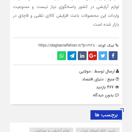
لوازم آرایشی در کشور پاسخگوی نیاز نیست و ممنوعیت
واردات این محصولات باعث افزایش کالای تقلبی و قاچاق در
بازار شده است.
لینک کوتاه :
https://otaghasnaftehran.ir/?p=6928
ارسال توسط :
مولایی
منبع : دنیای اقتصاد
467 بازدید
بدون دیدگاه
برچسب ها
رئیس اتاق اصناف تهران
لوازم آرایشی و بهداشتی