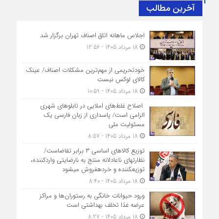
آخرین مطالب
اجلاس ماهانه اتاق اصناف تهران برگزار شد
18 مرداد 1405 - 12:56
خودتحریمی از مهم‌ترین مشکلات اصناف/ عینک
کالای لوکس نیست
18 مرداد 1405 - 10:59
اصلاح غلط‌های املایی در تابلوهای شهری
الزامی است/ پاسداری از زبان فارسی یک
مسئولیت ملی
18 مرداد 1405 - 8:57
توزیع کالاهای اساسی ۳ برابر تقاضاست/
نظارت‎های ناعادلانه منتج به نارضایتی واردکننده،
توزیع‎کننده و خرده‎فروش می‎شود
18 مرداد 1405 - 8:40
ورود حیوانات خانگی به رستوران‌ها و مراکز
عرضه غذا تخلف بهداشتی است
18 مرداد 1405 - 8:27