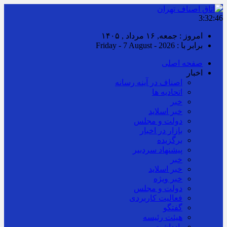
3:32:46
امروز : جمعه, ۱۶ مرداد , ۱۴۰۵
برابر با : Friday - 7 August - 2026
صفحه اصلی
اخبار
اصناف در آینه رسانه
اتحادیه ها
خبر
خبر اسلايد
دولت و مجلس
بازار در اخبار
برگزیده
پیشنهاد سردبیر
خبر
خبر اسلايد
خبر ویژه
دولت و مجلس
فعالیت کاربردی
گفتگو
هیئت رئیسه
یادداشت