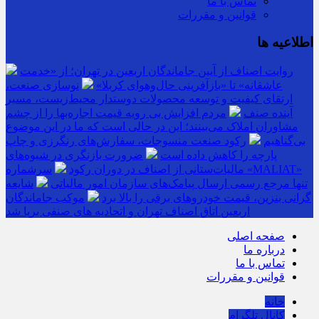
تماس با ما
قوانین و مقررات
اطلاعیه ها
روایت اصناف از آیین جاماندگان اربعین در تهران؛ از «خدمت
عاشقانه» تا «بازآفرینی حال‌وهوای کربلا»
نوسازی صنعت،
ارتقای کیفیت و توسعه محصولات دوستدار محیط‌زیست، مسیر
آینده صنف
مردم افزایش بی رویه قیمت اجاره‌بها را از چشم
مشاوران املاک می‌بینند؛ این در حالی است که ما در این موضوع
بی‌گناهیم
رکود صنعت منسوجات، سفارش‌های رنگرزی و چاپ
پارچه را کاهش داده است
ضرورت بازنگری در شیوه‌های
مالیات‌ستانی از اصناف در دوران رکود
سرشماره «MALIAT»
تنها مرجع رسمی ارسال پیامک‌های سازمان امور مالیاتی
شایعه
گرانی بنزین، قیمت خودروهای برقی را بالا برد
موکب جاماندگان
اربعین اتاق اصناف تهران و اتحادیه های صنفی برپا شد
صفحه اصلی
درباره ما
تماس با ما
قوانین و مقررات
خانه
کانال تلگرام