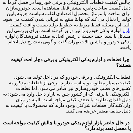
چالش کیفیت قطعات الکترونیکی و برقی خودروها در فصل گرما به
دلیل کیفیت ساخت پایین، بیشتر قابل مشاهده است. خودروسازان
برای ساخت یا مونتاژ محصول اقتصادی اغلب سیاست هزینه پایین
تولید را دنبال می کند که نهایتا منتج به قربانی شدن کیفیت می شود.
البته این مسئله فقط منوط به خطوط تولید نیست و افت کیفیت
بازار
لوازم یدکی خودرو را نیز در بر گرفته است. برای بررسی این
مسائل با سید احمد حسینی، رئیس اتحادیه صنف فروشندگان لوازم
یدکی خودرو و ماشین آلات تهران گفت و گویی به شرح ذیل انجام
یافت.
چرا قطعات و لوازم یدکی الکترونیکی و برقی دچار افت کیفیت
هستند؟
قطعات الکترونیکی و برقی خودرو که در داخل تولید می شود،
کیفیت بسیار مطلوب و مناسب دارند. برخی از قطعات مذکور به
کشورهای قطب خودروسازی نیز صادر می شود. اما قطعات
الکترونیکی یا برقی که از کشور چین به بازار داخل وارد می شود؛ به
دلیل فقدان نظارت با ضعف کیفی مواجه است. البته در میان
واردکنندگان قطعات شرکتی وجود دارند که محصولات با کیفیت به
دلیل سابقه معتبر عرضه می کنند.
در حال حاضر بازار لوازم یدکی خودرو با چالش کیفیت مواجه است
یا معضل تعدد برند دارد؟