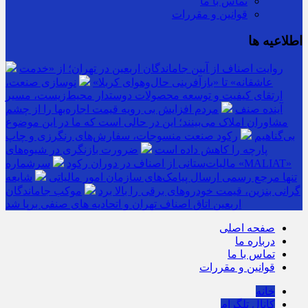
تماس با ما
قوانین و مقررات
اطلاعیه ها
روایت اصناف از آیین جاماندگان اربعین در تهران؛ از «خدمت
عاشقانه» تا «بازآفرینی حال‌وهوای کربلا»
نوسازی صنعت،
ارتقای کیفیت و توسعه محصولات دوستدار محیط‌زیست، مسیر
آینده صنف
مردم افزایش بی رویه قیمت اجاره‌بها را از چشم
مشاوران املاک می‌بینند؛ این در حالی است که ما در این موضوع
بی‌گناهیم
رکود صنعت منسوجات، سفارش‌های رنگرزی و چاپ
پارچه را کاهش داده است
ضرورت بازنگری در شیوه‌های
مالیات‌ستانی از اصناف در دوران رکود
سرشماره «MALIAT»
تنها مرجع رسمی ارسال پیامک‌های سازمان امور مالیاتی
شایعه
گرانی بنزین، قیمت خودروهای برقی را بالا برد
موکب جاماندگان
اربعین اتاق اصناف تهران و اتحادیه های صنفی برپا شد
صفحه اصلی
درباره ما
تماس با ما
قوانین و مقررات
خانه
کانال تلگرام