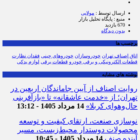
ارسال توسط :
مولایی
منبع : پایگاه تحلیل بازار
670 بازدید
بدون دیدگاه
برچسب ها
اتاق اصناف تهران
خودروسازان
خودروهای چینی
فقدان نظارت
قطعات الکترونیکی و برقی خودرو
قطعات برقی
لوازم یدکی
نوشته های مشابه
روایت اصناف از آیین جاماندگان اربعین در
تهران؛ از «خدمت عاشقانه» تا «بازآفرینی
حال‌وهوای کربلا»
14 مرداد 1405 - 13:12
نوسازی صنعت، ارتقای کیفیت و توسعه
محصولات دوستدار محیط‌زیست، مسیر
آینده صنف
14 مرداد 1405 - 10:45