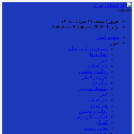
3:00:10
امروز : شنبه, ۱۷ مرداد , ۱۴۰۵
برابر با : Saturday - 8 August - 2026
صفحه اصلی
اخبار
اصناف در آینه رسانه
اتحادیه ها
خبر
خبر اسلايد
دولت و مجلس
بازار در اخبار
برگزیده
پیشنهاد سردبیر
خبر
خبر اسلايد
خبر ویژه
دولت و مجلس
فعالیت کاربردی
گفتگو
هیئت رئیسه
یادداشت