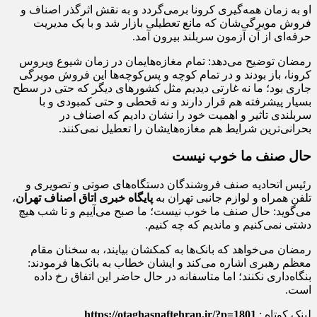
او به زمان همه‌گیری کرونا برمی‌گردد و به نقش اثرگذر اصناف و
فروش مویرگی‌شان که مانع تعطیلی بازار شد و با یک مدیریت
حرفه‌ای از آن آزمون سربلند بیرون آمد.
رمضان توضیح می‌دهد: تمام مغازه‌هایمان در زمان شیوع ویروس
کرونا، باز بودند و در تمام کوچه و پس‌کوچه‌ها این فروش مویرگی
جاری بود؛ ما نه غارتی دیدیم مثل کشورهای دیگر که حتی در سطح
بسیار پیشرفته هم قرار دارند و نه قحطی و حتی کمبودی و با
سربلندی تاثیر و اهمیت خود را نشان دادیم که اصناف در
بحرانی‌ترین شرایط هم مغازه‌هایشان را تعطیل نمی‌کنند.
حال صنف ما خوب نیست
رئیس اتحادیه صنف فروشندگان دستگاه‌های صوتی و تصویری و
تلفن همراه و لوازم جانبی تهران به
پایگاه خبری اتاق اصناف تهران
،
می‌گوید: حال صنف ما خوب نیست؛ ما صبح می‌آییم و تا شب هیچ
دشتی نمی‌کنیم و ماندیم که چه کنیم.
رمضان می‌‌خواهد که بانک‌ها به کمک‎شان بیایند، به سخنان مقام
معظم رهبری اشاره می‌کند و ایشان خطاب به بانک‌ها فرمودند:
بنگاه‌داری نکنند؛ اما متاسفانه در حال حاضر این اتفاق رخ داده
است.
لینک کوتاه :
https://otaghasnaftehran.ir/?p=1801