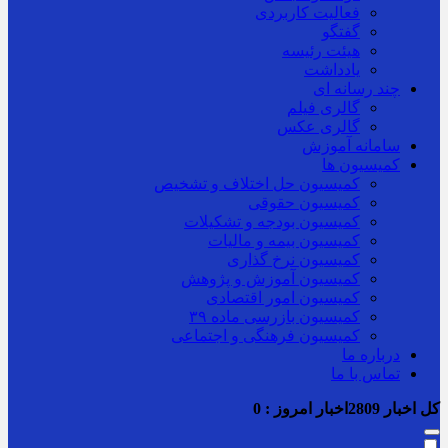
فعالیت کاربردی
گفتگو
هیئت رئیسه
یادداشت
چند رسانه ای
گالری فیلم
گالری عکس
سامانه آموزش
کمیسیون ها
کمیسیون حل اختلاف و تشخیص
کمیسیون حقوقی
کمیسیون بودجه و تشکیلات
کمیسیون بیمه و مالیات
کمیسیون نرخ گذاری
کمیسیون آموزش و پژوهش
کمیسیون امور اقتصادی
کمیسیون بازرسی ماده ۳۹
کمیسیون فرهنگی و اجتماعی
درباره ما
تماس با ما
کل اخبار
2809
اخبار امروز :
0