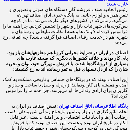
رئیس اتحادیه صنف فروشندگان دستگاه های صوتی و تصویری و
تلفن همراه و لوازم جانبی به پایگاه خبری اتاق اصناف تهران،
می‌گوید: زمانی‌که در کشورهای دیگر غارت می‌شد، ما در کوچه
پس‌کوچه‌های شهر ثبات بازار و شهر را تضمین کردیم. چرا همه ما را
فراموش کرده‌اند؟ بانک ها و همه امکانات تبلیغاتی و رسانهای و
شهری هم در خدمت رقبای اصناف قرا گرفته باشند؟ چه اتفاقی رخ
می‌دهد.
اصناف در ایران در شرایط بحرانی کرونا هم مغازه‎های
شان باز بود،
پای کار بودند و خلاف کشورهای دیگری که صحنه غارت های
بسیاری از فروشگاه‌ها شدند، با فروش مویرگی خود، توان و تجربه
شان را که از دل نسل
های قبل به ثمر رسانده اند به رخ کشیدند!
این اصناف بودند که در بزنگاه‌های حساس و تاریخی مملکت به کمک
آمده و همیشه پای کار بوده‌اند؛ از زلزله و سیل تا ساخت و ساز و
گلریزان برای آزادی زندانی‌ها. او می‌پرسد: چرا همه ما را فراموش
کرده‌اند؟
پایگاه اطلاع‎رسانی اتاق اصناف تهران
؛ نقش اصناف در ایران به
لحاظ تاثیرگذاری در بازار و تامین مایحتاج زندگی شهروندان، کسب
رضایت آن‌ها و ایجاد ثبات اقتصادی و نیز امنیتی، نقشی غیر قابل
انکار در تاریخ ایران بوده و هست. این اصناف بودند که با فروش
مویرگی خود در کوچه و پس‌کوچه‌های شهر و حفظ ثبات بازار با