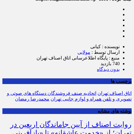
نویسنده : کیانی
ارسال توسط :
مولایی
منبع : پایگاه اطلاع‎رسانی اتاق اصناف تهران
740 بازدید
بدون دیدگاه
برچسب ها
اتاق اصناف تهران
اتحادیه صنف فروشندگان دستگاه های صوتی و
تصویری و تلفن همراه و لوازم جانبی تهران
محمدرضا رمضان
نوشته های مشابه
روایت اصناف از آیین جاماندگان اربعین در
تهران؛ از «خدمت عاشقانه» تا «بازآفرینی