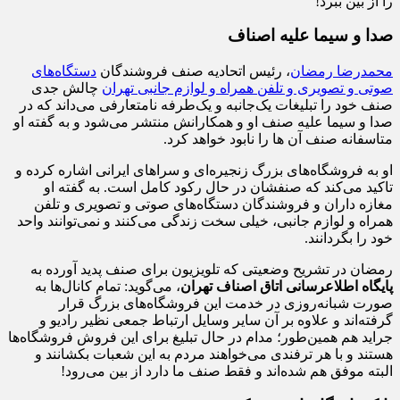
را از بین ببرد!
صدا و سیما علیه اصناف
محمدرضا رمضان
، رئیس اتحادیه صنف فروشندگان
دستگاه‌های
صوتی و تصویری و تلفن همراه و لوازم جانبی تهران
چالش جدی
صنف خود را تبلیغات یک‌جانبه و یک‌طرفه‌ نامتعارفی می‌داند که در
صدا و سیما علیه صنف او و همکارانش منتشر می‌شود و به گفته او
متاسفانه صنف آن ها را نابود خواهد کرد.
او به فروشگاه‌های بزرگ زنجیره‌ای و سراهای ایرانی اشاره کرده و
تاکید می‌کند که صنف‎شان در حال رکود کامل است. به گفته او
مغازه داران و فروشندگان دستگاه‌های صوتی و تصویری و تلفن
همراه و لوازم جانبی، خیلی سخت زندگی می‌کنند و نمی‌توانند واحد
خود را بگردانند.
رمضان در تشریح وضعیتی که تلویزیون برای صنف پدید آورده به
پایگاه اطلاع‎رسانی اتاق اصناف تهران
، می‌گوید: تمام کانال‌ها به
صورت شبانه‌روزی در خدمت این فروشگاه‌های بزرگ قرار
گرفته‌اند و علاوه بر آن سایر وسایل ارتباط‌ جمعی نظیر رادیو و
جراید هم همین‌طور؛ مدام در حال تبلیغ برای این فروش فروشگاه‌ها
هستند و با هر ترفندی می‌خواهند مردم به این شعبات بکشانند و
البته موفق هم شده‌اند و فقط صنف ما دارد از بین می‌رود!