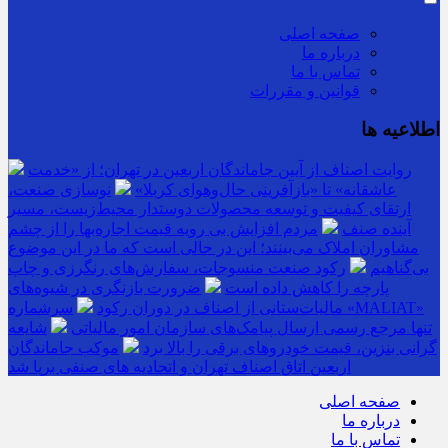
صفحه اصلی
درباره ما
تماس با ما
قوانین و مقررات
اطلاعیه ها
روایت اصناف از آیین جاماندگان اربعین در تهران؛ از «خدمت
عاشقانه» تا «بازآفرینی حال‌وهوای کربلا»
نوسازی صنعت،
ارتقای کیفیت و توسعه محصولات دوستدار محیط‌زیست، مسیر
آینده صنف
مردم افزایش بی رویه قیمت اجاره‌بها را از چشم
مشاوران املاک می‌بینند؛ این در حالی است که ما در این موضوع
بی‌گناهیم
رکود صنعت منسوجات، سفارش‌های رنگرزی و چاپ
پارچه را کاهش داده است
ضرورت بازنگری در شیوه‌های
مالیات‌ستانی از اصناف در دوران رکود
سرشماره «MALIAT»
تنها مرجع رسمی ارسال پیامک‌های سازمان امور مالیاتی
شایعه
گرانی بنزین، قیمت خودروهای برقی را بالا برد
موکب جاماندگان
اربعین اتاق اصناف تهران و اتحادیه های صنفی برپا شد
صفحه اصلی
درباره ما
تماس با ما