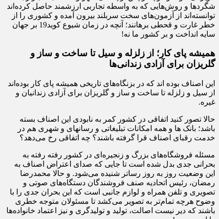
شگردها و روش‌هایی که به واسطه تجاربی ارزشمند حاصل کرده‌اند
توانسته‌اند از آزمون‌های سخت سربلند بیرون آمده و کشوری را از
خطر غارت و قحطی برهانند؛ آنچه در زمان شیوع کوید19 بر جهان
سایه انداخت و بر کشور ما نه!
همیشه پای کار؛ از زلزله و سیل تا ساخت و ساز و
گلریزان برای آزادی زندانی‌ها
این اصناف بوده اند که در بزنگاه‌های تاریخی همیشه پای کار بوده‌اند
از سیل و زلزله تا ساخت و ساز و گلریزان برای آزادی زندانیان و
غیره.
حالا تصور کنید اتفاقی در کشور کمر به نابودی این اصناف بسته
باشد؛ بانک ها و همه امکانات تبلیغاتی و رسانه‎ای و شهری هم در
خدمت رقبای اصناف قرا گرفته باشند؟ چه اتفاقی رخ می‌دهد؟
مسئله فروشگاه‌های بزرگ و زنجیره‌ای در کشور رفته رفته به
بحرانی جدی بدل شده است تا جایی که صدای اعتراض اصناف به
این وضعیت روز به روز رساتر شنیده می‌شود. و حالا محمدرضا
رمضان، رئیس اتحادیه صنف فروشندگان دستگاه‌های صوتی و
تصویری و تلفن همراه و لوازم جانبی است که این بحران جدی را با
وضوح هرچه تمام‌تر به تصویر می‌کشد تا مسئولان متوجه خطری
باشند که دیر نیست اصالت، تولید و تولیدگری و نیز اعتماد خانواده‌ها