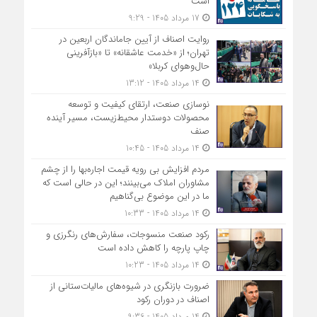
است
17 مرداد 1405 - 9:29
روایت اصناف از آیین جاماندگان اربعین در
تهران؛ از «خدمت عاشقانه» تا «بازآفرینی
حال‌وهوای کربلا»
14 مرداد 1405 - 13:12
نوسازی صنعت، ارتقای کیفیت و توسعه
محصولات دوستدار محیط‌زیست، مسیر آینده
صنف
14 مرداد 1405 - 10:45
مردم افزایش بی رویه قیمت اجاره‌بها را از چشم
مشاوران املاک می‌بینند؛ این در حالی است که
ما در این موضوع بی‌گناهیم
14 مرداد 1405 - 10:33
رکود صنعت منسوجات، سفارش‌های رنگرزی و
چاپ پارچه را کاهش داده است
14 مرداد 1405 - 10:23
ضرورت بازنگری در شیوه‌های مالیات‌ستانی از
اصناف در دوران رکود
14 مرداد 1405 - 9:36