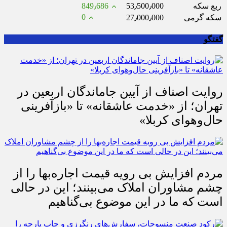
ربع سکه
53٫500٫000
849٫686
0
سکه گرمی
27٫000٫000
گفتگو
روایت اصناف از آیین جاماندگان اربعین در
تهران؛ از «خدمت عاشقانه» تا «بازآفرینی
حال‌وهوای کربلا»
مردم افزایش بی رویه قیمت اجاره‌بها را از
چشم مشاوران املاک می‌بینند؛ این در حالی
است که ما در این موضوع بی‌گناهیم