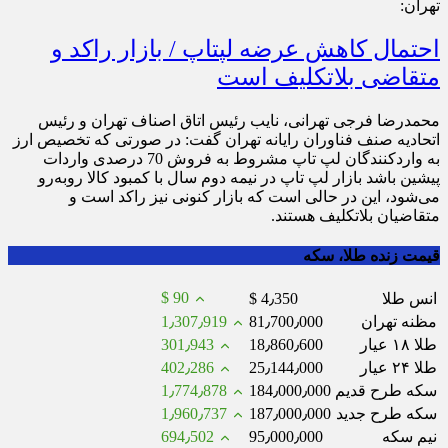
تهران:
احتمال کاهش عرضه لپ‎تاپ / بازار راکد و
متقاضی بلاتکلیف است
محمدرضا فرجی تهرانی، نایب رئیس اتاق اصناف تهران و رئیس
اتحادیه صنف فناوران رایانه تهران گفت: در صورتی که تخصیص ارز
به واردکنندگان لپ تاپ مشروط به فروش 70 درصدی واردات
پیشین باشد بازار لپ تاپ در نیمه دوم سال با کمبود کالا روبه‌رو
می‌شود، این در حالی است که بازار کنونی نیز راکد است و
متقاضیان بلاتکلیف هستند.
قیمت زنده طلا، سکه
$ 90
انس طلا
$ 4٫350
مظنه تهران
81٫700٫000
1٫307٫919
طلا ۱۸ عیار
18٫860٫600
301٫943
طلا ۲۴ عیار
25٫144٫000
402٫286
سکه طرح قدیم
184٫000٫000
1٫774٫878
سکه طرح جدید
187٫000٫000
1٫960٫737
نیم سکه
95٫000٫000
694٫502