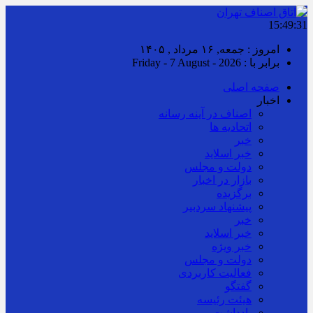
15:49:32
امروز : جمعه, ۱۶ مرداد , ۱۴۰۵
برابر با : Friday - 7 August - 2026
صفحه اصلی
اخبار
اصناف در آینه رسانه
اتحادیه ها
خبر
خبر اسلايد
دولت و مجلس
بازار در اخبار
برگزیده
پیشنهاد سردبیر
خبر
خبر اسلايد
خبر ویژه
دولت و مجلس
فعالیت کاربردی
گفتگو
هیئت رئیسه
یادداشت