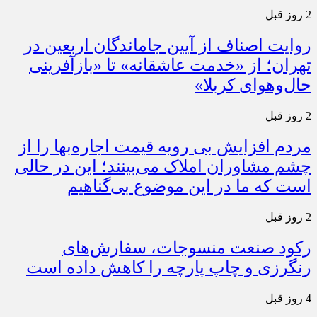
2 روز قبل
روایت اصناف از آیین جاماندگان اربعین در
تهران؛ از «خدمت عاشقانه» تا «بازآفرینی
حال‌وهوای کربلا»
2 روز قبل
مردم افزایش بی رویه قیمت اجاره‌بها را از
چشم مشاوران املاک می‌بینند؛ این در حالی
است که ما در این موضوع بی‌گناهیم
2 روز قبل
رکود صنعت منسوجات، سفارش‌های
رنگرزی و چاپ پارچه را کاهش داده است
4 روز قبل