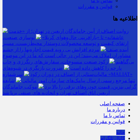
تماس با ما
قوانین و مقررات
اطلاعیه ها
روایت اصناف از آیین جاماندگان اربعین در تهران؛ از «خدمت
عاشقانه» تا «بازآفرینی حال‌وهوای کربلا»
نوسازی صنعت،
ارتقای کیفیت و توسعه محصولات دوستدار محیط‌زیست، مسیر
آینده صنف
مردم افزایش بی رویه قیمت اجاره‌بها را از چشم
مشاوران املاک می‌بینند؛ این در حالی است که ما در این موضوع
بی‌گناهیم
رکود صنعت منسوجات، سفارش‌های رنگرزی و چاپ
پارچه را کاهش داده است
ضرورت بازنگری در شیوه‌های
مالیات‌ستانی از اصناف در دوران رکود
سرشماره «MALIAT»
تنها مرجع رسمی ارسال پیامک‌های سازمان امور مالیاتی
شایعه
گرانی بنزین، قیمت خودروهای برقی را بالا برد
موکب جاماندگان
اربعین اتاق اصناف تهران و اتحادیه های صنفی برپا شد
صفحه اصلی
درباره ما
تماس با ما
قوانین و مقررات
خانه
کانال تلگرام