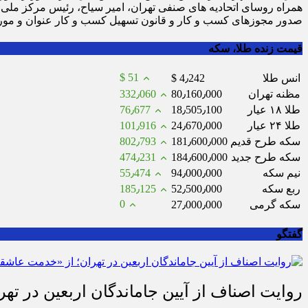
همراه روسای اتحادیه های صنفی تهران، امیر سیاح، رئیس مرکز ملی
صدور مجوزهای کسب و کار و قانون تسهیل کسب و کار عنوان و مور
قیمت زنده طلا، سکه
$ 51
انس طلا
$ 4٫242
مظنه تهران
80٫160٫000
332٫060
طلا ۱۸ عیار
18٫505٫100
76٫677
طلا ۲۴ عیار
24٫670٫000
101٫916
سکه طرح قدیم
181٫600٫000
802٫793
سکه طرح جدید
184٫600٫000
474٫231
نیم سکه
94٫000٫000
55٫474
ربع سکه
52٫500٫000
185٫125
0
سکه گرمی
27٫000٫000
گفتگو
روایت اصناف از آیین جاماندگان اربعین در تهر