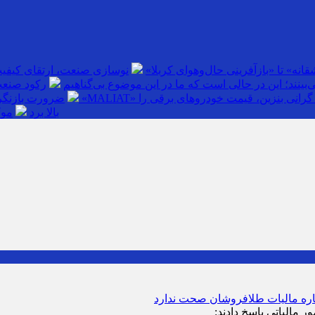
انه» تا «بازآفرینی حال‌وهوای کربلا»
نوسازی صنعت، ارتقای کیفی
بینند؛ این در حالی است که ما در این موضوع بی‌گناهیم
رکود صنعت
گرانی بنزین، قیمت خودروهای برقی را
ضرورت بازنگری
بالا برد
موک
ر مالیاتی پاسخ دادند: