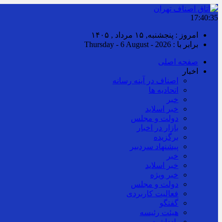
17:40:35
امروز : پنجشنبه, ۱۵ مرداد , ۱۴۰۵
برابر با : Thursday - 6 August - 2026
صفحه اصلی
اخبار
اصناف در آینه رسانه
اتحادیه ها
خبر
خبر اسلايد
دولت و مجلس
بازار در اخبار
برگزیده
پیشنهاد سردبیر
خبر
خبر اسلايد
خبر ویژه
دولت و مجلس
فعالیت کاربردی
گفتگو
هیئت رئیسه
یادداشت