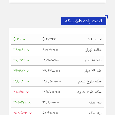
قیمت زنده طلا، سکه
انس طلا
$ 4٫342
$ 30
مظنه تهران
81٫030٫000
118٫581
طلا ۱۸ عیار
18٫705٫900
27٫352
طلا ۲۴ عیار
24٫938٫000
36٫482
سکه طرح قدیم
183٫500٫000
618٫080
سکه طرح جدید
185٫700٫000
40٫055
نیم سکه
94٫800٫000
305٫222
ربع سکه
52٫600٫000
252٫573