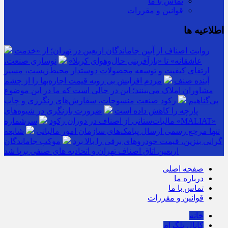
تماس با ما
قوانین و مقررات
اطلاعیه ها
روایت اصناف از آیین جاماندگان اربعین در تهران؛ از «خدمت
عاشقانه» تا «بازآفرینی حال‌وهوای کربلا»
نوسازی صنعت،
ارتقای کیفیت و توسعه محصولات دوستدار محیط‌زیست، مسیر
آینده صنف
مردم افزایش بی رویه قیمت اجاره‌بها را از چشم
مشاوران املاک می‌بینند؛ این در حالی است که ما در این موضوع
بی‌گناهیم
رکود صنعت منسوجات، سفارش‌های رنگرزی و چاپ
پارچه را کاهش داده است
ضرورت بازنگری در شیوه‌های
مالیات‌ستانی از اصناف در دوران رکود
سرشماره «MALIAT»
تنها مرجع رسمی ارسال پیامک‌های سازمان امور مالیاتی
شایعه
گرانی بنزین، قیمت خودروهای برقی را بالا برد
موکب جاماندگان
اربعین اتاق اصناف تهران و اتحادیه های صنفی برپا شد
صفحه اصلی
درباره ما
تماس با ما
قوانین و مقررات
خانه
کانال تلگرام