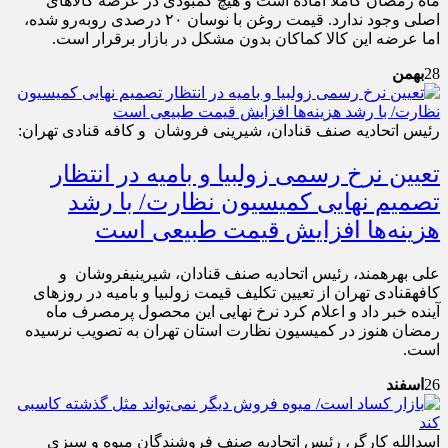
ماه رمضان کاملاً آماده است و هیچ کمبودی در عرضه کالا‌های
اصلی وجود ندارد. قیمت روغن با نوسان ۲۰ درصدی روبه‌رو شده،
اما عرضه این کالا کماکان بدون مشکل در بازار برقرار است.
28
بهمن
رئیس اتحادیه صنف قنادان، شیرینی فروشان و کافه قنادی تهران:
تعیین نرخ رسمی زولبیا و بامیه در انتظار
تصمیم نهایی کمیسیون نظارت/ با رشد
هزینه‌ها افزایش قیمت طبیعی است
علی بهره‎مند، رئیس اتحادیه صنف قنادان، شیرینی‎فروشان و
کافه‎قنادی تهران از تعیین تکلیف قیمت زولبیا و بامیه در روزهای
آینده خبر داد و اعلام کرد نرخ نهایی این محصول پرمصرف ماه
رمضان هنوز در کمیسیون نظارت استان تهران به تصویب نرسیده
است.
26
اسفند
اسدالله کارگر، رئیس اتحادیه صنف فروشندگان میوه و سبزی