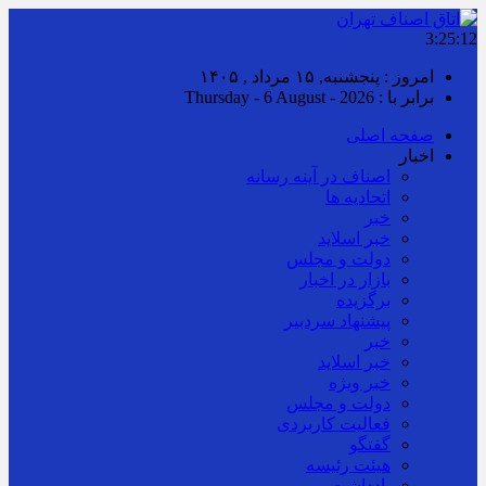
3:25:12
امروز : پنجشنبه, ۱۵ مرداد , ۱۴۰۵
برابر با : Thursday - 6 August - 2026
صفحه اصلی
اخبار
اصناف در آینه رسانه
اتحادیه ها
خبر
خبر اسلايد
دولت و مجلس
بازار در اخبار
برگزیده
پیشنهاد سردبیر
خبر
خبر اسلايد
خبر ویژه
دولت و مجلس
فعالیت کاربردی
گفتگو
هیئت رئیسه
یادداشت