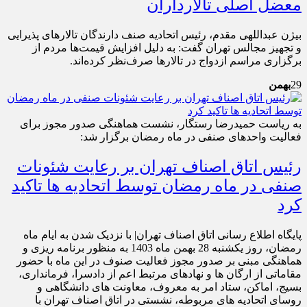
معضل اصلی تالارداران
بیژن عبداللهی مقدم، رئیس اتحادیه صنف دارندگان تالارهای پذیرایی
و تجهیز مجالس تهران گفت: به دلیل افزایش قیمت‌ها مردم از
برگزاری مراسم ازدواج در تالارها صرف‌نظر کرده‌اند.
29
بهمن
به ریاست حمیدرضا رستگار، نشست هماهنگی صدور مجوز برای
فعالیت واحدهای صنفی در ماه رمضان برگزار شد:
رئیس اتاق اصناف تهران بر رعایت شئونات
صنفی در ماه رمضان توسط اتحادیه ها تاکید
کرد
پایگاه اطلاع رسانی اتاق اصناف تهران| با نزدیک شدن به ایام ماه
رمضان، روز یکشنبه 28 بهمن ماه 1403 به منظور برنامه ریزی و
هماهنگی مبنی بر صدور مجوز فعالیت صنوف در این ماه با حضور
مقاماتی از ارگان ها و نهادهای مرتبط اعم از دادسرا، فرمانداری،
بسیج، اماکن، ستاد امر به معروف، معاونت های دانشگاهی و
روسای اتحادیه های مربوطه، نشستی در اتاق اصناف تهران با