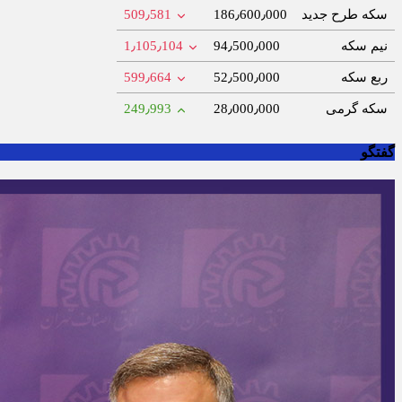
سکه طرح جدید
186٫600٫000
509٫581
نیم سکه
94٫500٫000
1٫105٫104
ربع سکه
52٫500٫000
599٫664
سکه گرمی
28٫000٫000
249٫993
گفتگو