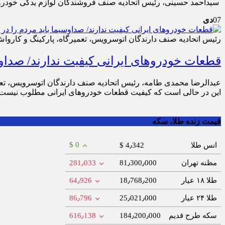
سیداحمد حسینی، رئیس اتحادیه صنف فروشندگان لوازم یدکی خودرو و
07
دی
رئیس اتحادیه صنف دارندگان اتوسرویس، تعمیرگاه، پارکینگ و کارواش
قطعات خودروهای ایرانی کیفیت ندارند/ صداوس
این در حالی است که کیفیت قطعات خودروهای ایرانی مطلوب نیست.
قیمت زنده طلا، سکه
$ 0
انس طلا
$ 4٫342
مظنه تهران
81٫300٫000
281٫033
طلا ۱۸ عیار
18٫768٫200
64٫926
طلا ۲۴ عیار
25٫021٫000
86٫796
سکه طرح قدیم
184٫200٫000
616٫138