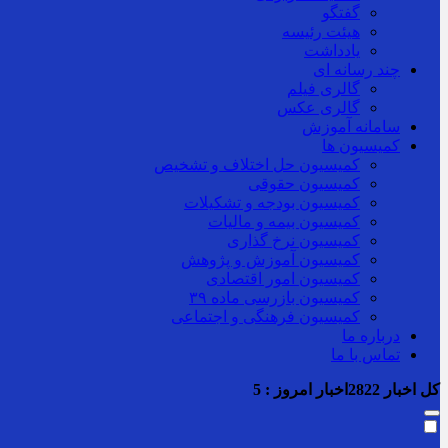
گفتگو
هیئت رئیسه
یادداشت
چند رسانه ای
گالری فیلم
گالری عکس
سامانه آموزش
کمیسیون ها
کمیسیون حل اختلاف و تشخیص
کمیسیون حقوقی
کمیسیون بودجه و تشکیلات
کمیسیون بیمه و مالیات
کمیسیون نرخ گذاری
کمیسیون آموزش و پژوهش
کمیسیون امور اقتصادی
کمیسیون بازرسی ماده ۳۹
کمیسیون فرهنگی و اجتماعی
درباره ما
تماس با ما
کل اخبار
2822
اخبار امروز :
5