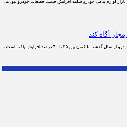
ازار لوازم یدکی خودرو شاهد افزایش قیمت قطعات خودرو نبودیم.
جاز آگاه کند
عبدالرضا محمدی طامه، رئیس اتحادیه صنف دارندگان اتوسرویس، تعمیرگاه، پارکینگ و کارواش خودروی تهران بیان کرد: «قیمت قطعات خودرو از سال گذشته تا کنون بین ۳۵ تا ۴۰ درصد افزایش یافته است و