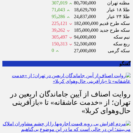
مظنه تهران
80٫700٫000
307٫919
طلا ۱۸ عیار
18٫629٫700
71٫043
طلا ۲۴ عیار
24٫837٫000
95٫286
سکه طرح قدیم
182٫000٫000
225٫121
سکه طرح جدید
185٫000٫000
39٫262
نیم سکه
94٫000٫000
305٫497
ربع سکه
52٫500٫000
150٫313
0
سکه گرمی
27٫000٫000
گفتگو
روایت اصناف از آیین جاماندگان اربعین در
تهران؛ از «خدمت عاشقانه» تا «بازآفرینی
حال‌وهوای کربلا»