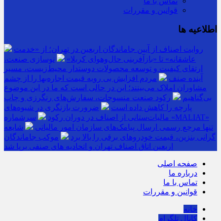
تماس با ما
قوانین و مقررات
اطلاعیه ها
روایت اصناف از آیین جاماندگان اربعین در تهران؛ از «خدمت
عاشقانه» تا «بازآفرینی حال‌وهوای کربلا»
نوسازی صنعت،
ارتقای کیفیت و توسعه محصولات دوستدار محیط‌زیست، مسیر
آینده صنف
مردم افزایش بی رویه قیمت اجاره‌بها را از چشم
مشاوران املاک می‌بینند؛ این در حالی است که ما در این موضوع
بی‌گناهیم
رکود صنعت منسوجات، سفارش‌های رنگرزی و چاپ
پارچه را کاهش داده است
ضرورت بازنگری در شیوه‌های
مالیات‌ستانی از اصناف در دوران رکود
سرشماره «MALIAT»
تنها مرجع رسمی ارسال پیامک‌های سازمان امور مالیاتی
شایعه
گرانی بنزین، قیمت خودروهای برقی را بالا برد
موکب جاماندگان
اربعین اتاق اصناف تهران و اتحادیه های صنفی برپا شد
صفحه اصلی
درباره ما
تماس با ما
قوانین و مقررات
خانه
کانال تلگرام