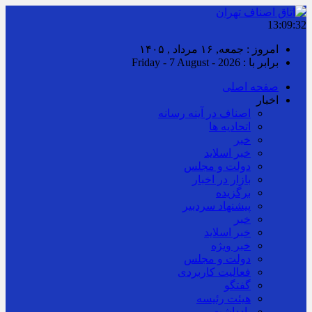
13:09:33
امروز : جمعه, ۱۶ مرداد , ۱۴۰۵
برابر با : Friday - 7 August - 2026
صفحه اصلی
اخبار
اصناف در آینه رسانه
اتحادیه ها
خبر
خبر اسلايد
دولت و مجلس
بازار در اخبار
برگزیده
پیشنهاد سردبیر
خبر
خبر اسلايد
خبر ویژه
دولت و مجلس
فعالیت کاربردی
گفتگو
هیئت رئیسه
یادداشت