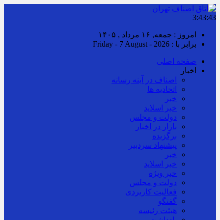
3:43:44
امروز : جمعه, ۱۶ مرداد , ۱۴۰۵
برابر با : Friday - 7 August - 2026
صفحه اصلی
اخبار
اصناف در آینه رسانه
اتحادیه ها
خبر
خبر اسلايد
دولت و مجلس
بازار در اخبار
برگزیده
پیشنهاد سردبیر
خبر
خبر اسلايد
خبر ویژه
دولت و مجلس
فعالیت کاربردی
گفتگو
هیئت رئیسه
یادداشت