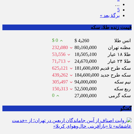
…
5
برگهٔ بعد »
قیمت زنده طلا، سکه
$ 0
انس طلا
$ 4٫260
مظنه تهران
80٫160٫000
232٫080
طلا ۱۸ عیار
18٫505٫100
53٫556
طلا ۲۴ عیار
24٫670٫000
71٫713
سکه طرح قدیم
181٫600٫000
625٫121
سکه طرح جدید
184٫600٫000
439٫262
نیم سکه
94٫000٫000
305٫497
ربع سکه
52٫500٫000
150٫313
0
سکه گرمی
27٫000٫000
گفتگو