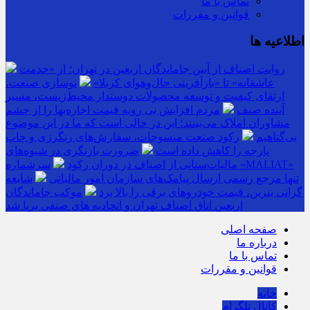
تماس با ما
قوانین و مقررات
اطلاعیه ها
روایت اصناف از آیین جاماندگان اربعین در تهران؛ از «خدمت
عاشقانه» تا «بازآفرینی حال‌وهوای کربلا»
نوسازی صنعت،
ارتقای کیفیت و توسعه محصولات دوستدار محیط‌زیست، مسیر
آینده صنف
مردم افزایش بی رویه قیمت اجاره‌بها را از چشم
مشاوران املاک می‌بینند؛ این در حالی است که ما در این موضوع
بی‌گناهیم
رکود صنعت منسوجات، سفارش‌های رنگرزی و چاپ
پارچه را کاهش داده است
ضرورت بازنگری در شیوه‌های
مالیات‌ستانی از اصناف در دوران رکود
سرشماره «MALIAT»
تنها مرجع رسمی ارسال پیامک‌های سازمان امور مالیاتی
شایعه
گرانی بنزین، قیمت خودروهای برقی را بالا برد
موکب جاماندگان
اربعین اتاق اصناف تهران و اتحادیه های صنفی برپا شد
صفحه اصلی
درباره ما
تماس با ما
قوانین و مقررات
خانه
کانال تلگرام