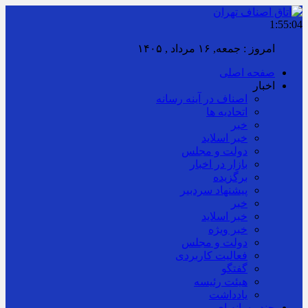
1:55:04
امروز : جمعه, ۱۶ مرداد , ۱۴۰۵
صفحه اصلی
اخبار
اصناف در آینه رسانه
اتحادیه ها
خبر
خبر اسلايد
دولت و مجلس
بازار در اخبار
برگزیده
پیشنهاد سردبیر
خبر
خبر اسلايد
خبر ویژه
دولت و مجلس
فعالیت کاربردی
گفتگو
هیئت رئیسه
یادداشت
چند رسانه ای