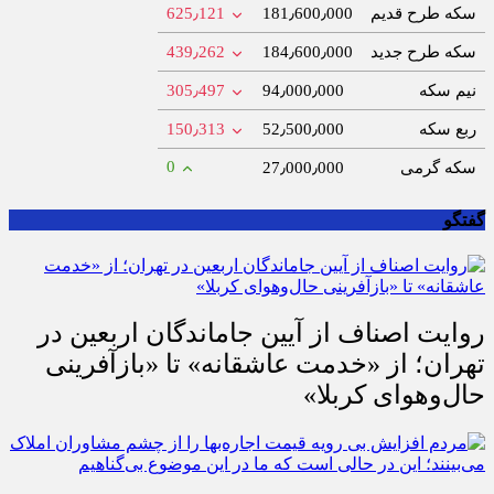
سکه طرح قدیم
181٫600٫000
625٫121
سکه طرح جدید
184٫600٫000
439٫262
نیم سکه
94٫000٫000
305٫497
ربع سکه
52٫500٫000
150٫313
0
سکه گرمی
27٫000٫000
گفتگو
روایت اصناف از آیین جاماندگان اربعین در
تهران؛ از «خدمت عاشقانه» تا «بازآفرینی
حال‌وهوای کربلا»