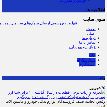
قوانین و مقررات
اطلاعیه ها
منوی سایت
سرشماره «MALIAT» تنها مرجع رسمی ارسال پیامک‌های سازمان امور مالی
صفحه
اصلی
درباره ما
تماس با ما
قوانین و مقررات
خانه
کانال تلگرام
اینستاگرام
رانت
20
شهریور
رئیس اتحادیه صنف فروشندگان لوازم یدکی خودرو و ماشین آلات
تهران: