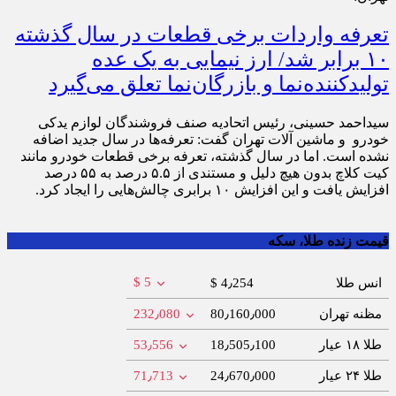
تعرفه واردات برخی قطعات در سال گذشته
۱۰ برابر شد/ ارز نیمایی به یک عده
تولیدکننده‌نما و بازرگان‌نما تعلق می‌گیرد
سیداحمد حسینی، رئیس اتحادیه صنف فروشندگان لوازم یدکی
خودرو و ماشین آلات تهران گفت: تعرفه‌ها در سال جدید اضافه
نشده است. اما در سال گذشته، تعرفه برخی قطعات خودرو مانند
کیت کلاچ بدون هیچ دلیل و مستندی از ۵.۵ درصد به ۵۵ درصد
افزایش یافت و این افزایش ۱۰ برابری چالش‌هایی را ایجاد کرد.
قیمت زنده طلا، سکه
$ 5
انس طلا
$ 4٫254
مظنه تهران
80٫160٫000
232٫080
طلا ۱۸ عیار
18٫505٫100
53٫556
طلا ۲۴ عیار
24٫670٫000
71٫713