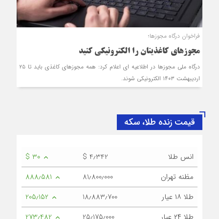
فراخوان درگاه مجوزها؛
مجوزهای کاغذی‎تان را الکترونیکی کنید
درگاه ملی مجوزها در اطلاعیه ای اعلام کرد: همه مجوزهای کاغذی باید تا ۲۵
اردیبهشت ۱۴۰۳ الکترونیکی شوند.
قیمت زنده طلا، سکه
انس طلا
$ 4٫342
$ 30
مظنه تهران
81٫800٫000
888٫581
طلا ۱۸ عیار
18٫883٫700
205٫152
طلا ۲۴ عیار
25٫175٫000
273٫482