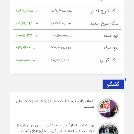
سکه طرح قدیم
185٫500٫000
2٫618٫080
سکه طرح جدید
187٫900٫000
2٫159٫944
نیم سکه
96٫500٫000
2٫005٫222
ربع سکه
53٫500٫000
647٫426
سکه گرمی
28٫000٫000
1٫000٫000
گفتگو
اصناف قلب تپنده اقتصاد و تقویت‌کننده وحدت ملی
هستند
روایت اصناف از آیین جاماندگان اربعین در تهران؛ از
«خدمت عاشقانه» تا «بازآفرینی حال‌وهوای کربلا»