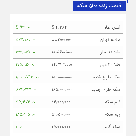
قیمت زنده طلا، سکه
انس طلا
$ 4٫284
$ 93
مظنه تهران
80٫400٫000
572٫060
طلا ۱۸ عیار
18٫560٫500
132٫077
طلا ۲۴ عیار
24٫744٫000
175٫916
سکه طرح قدیم
182٫000٫000
1٫202٫793
سکه طرح جدید
185٫000٫000
874٫231
نیم سکه
94٫000٫000
55٫474
ربع سکه
52٫500٫000
185٫125
سکه گرمی
27٫000٫000
0