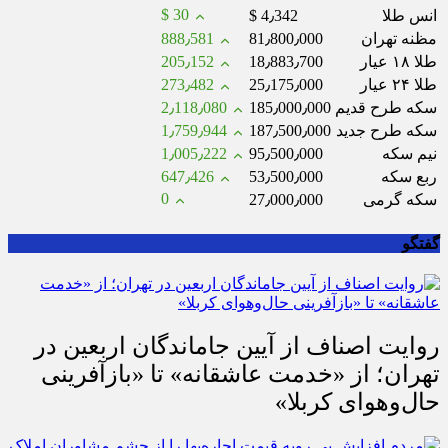
$ 30
انس طلا
$ 4٫342
مظنه تهران
81٫800٫000
888٫581
طلا ۱۸ عیار
18٫883٫700
205٫152
طلا ۲۴ عیار
25٫175٫000
273٫482
سکه طرح قدیم
185٫000٫000
2٫118٫080
سکه طرح جدید
187٫500٫000
1٫759٫944
نیم سکه
95٫500٫000
1٫005٫222
ربع سکه
53٫500٫000
647٫426
0
سکه گرمی
27٫000٫000
گفتگو
روایت اصناف از آیین جاماندگان اربعین در
تهران؛ از «خدمت عاشقانه» تا «بازآفرینی
حال‌وهوای کربلا»