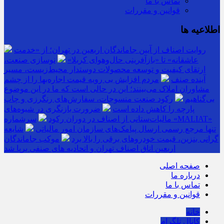
تماس با ما
قوانین و مقررات
اطلاعیه ها
روایت اصناف از آیین جاماندگان اربعین در تهران؛ از «خدمت
عاشقانه» تا «بازآفرینی حال‌وهوای کربلا»
نوسازی صنعت،
ارتقای کیفیت و توسعه محصولات دوستدار محیط‌زیست، مسیر
آینده صنف
مردم افزایش بی رویه قیمت اجاره‌بها را از چشم
مشاوران املاک می‌بینند؛ این در حالی است که ما در این موضوع
بی‌گناهیم
رکود صنعت منسوجات، سفارش‌های رنگرزی و چاپ
پارچه را کاهش داده است
ضرورت بازنگری در شیوه‌های
مالیات‌ستانی از اصناف در دوران رکود
سرشماره «MALIAT»
تنها مرجع رسمی ارسال پیامک‌های سازمان امور مالیاتی
شایعه
گرانی بنزین، قیمت خودروهای برقی را بالا برد
موکب جاماندگان
اربعین اتاق اصناف تهران و اتحادیه های صنفی برپا شد
صفحه اصلی
درباره ما
تماس با ما
قوانین و مقررات
خانه
کانال تلگرام