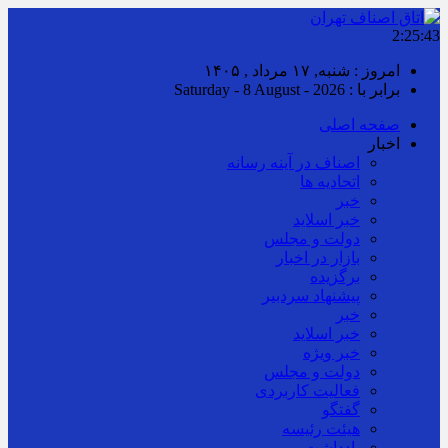
2:25:43
امروز : شنبه, ۱۷ مرداد , ۱۴۰۵
برابر با : Saturday - 8 August - 2026
صفحه اصلی
اخبار
اصناف در آینه رسانه
اتحادیه ها
خبر
خبر اسلايد
دولت و مجلس
بازار در اخبار
برگزیده
پیشنهاد سردبیر
خبر
خبر اسلايد
خبر ویژه
دولت و مجلس
فعالیت کاربردی
گفتگو
هیئت رئیسه
یادداشت