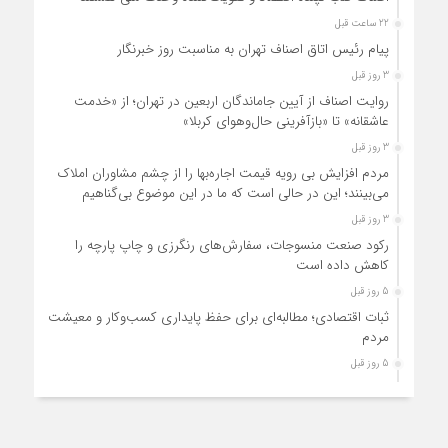
22 ساعت قبل
پیام رئیس اتاق اصناف تهران به مناسبت روز خبرنگار
3 روز قبل
روایت اصناف از آیین جاماندگان اربعین در تهران؛ از «خدمت
عاشقانه» تا «بازآفرینی حال‌وهوای کربلا»
3 روز قبل
مردم افزایش بی رویه قیمت اجاره‌بها را از چشم مشاوران املاک
می‌بینند؛ این در حالی است که ما در این موضوع بی‌گناهیم
3 روز قبل
رکود صنعت منسوجات، سفارش‌های رنگرزی و چاپ پارچه را
کاهش داده است
5 روز قبل
ثبات اقتصادی؛ مطالبه‌ای برای حفظ پایداری کسب‌وکار و معیشت
مردم
5 روز قبل
ارتقای کیفیت، ساماندهی واحدهای غیرمجاز و توسعه فروش نوین،
ضرورت امروز صنف
5 روز قبل