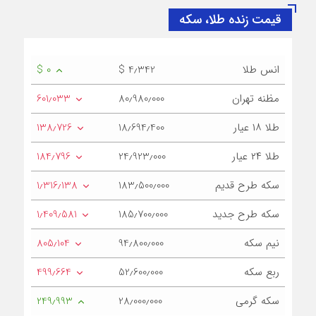
قیمت زنده طلا، سکه
انس طلا
$ 4٫342
$ 0
مظنه تهران
80٫980٫000
601٫033
طلا ۱۸ عیار
18٫694٫400
138٫726
طلا ۲۴ عیار
24٫923٫000
184٫796
سکه طرح قدیم
183٫500٫000
1٫316٫138
سکه طرح جدید
185٫700٫000
1٫409٫581
نیم سکه
94٫800٫000
805٫104
ربع سکه
52٫600٫000
499٫664
سکه گرمی
28٫000٫000
249٫993