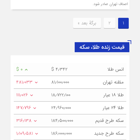
اصناف تهران صادر شود.
1
2
برگهٔ بعد »
قیمت زنده طلا، سکه
انس طلا
$ 4٫342
$ 0
مظنه تهران
81٫100٫000
481٫033
طلا ۱۸ عیار
18٫722٫100
111٫026
طلا ۲۴ عیار
24٫960٫000
147٫796
سکه طرح قدیم
184٫500٫000
316٫138
سکه طرح جدید
186٫000٫000
1٫109٫581