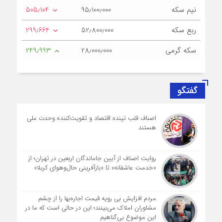
نیم سکه
95٫100٫000
505٫104
ربع سکه
52٫800٫000
299٫664
سکه گرمی
28٫000٫000
249٫993
گفتگو
اصناف قلب تپنده اقتصاد و تقویت‌کننده وحدت ملی
هستند
روایت اصناف از آیین جاماندگان اربعین در تهران؛ از
«خدمت عاشقانه» تا «بازآفرینی حال‌وهوای کربلا»
مردم افزایش بی رویه قیمت اجاره‌بها را از چشم
مشاوران املاک می‌بینند؛ این در حالی است که ما در
این موضوع بی‌گناهیم