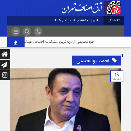
8:15:30
برابر با : Sunday - 9 August - 2026
خودتحریمی از مهم‌ترین مشکلات اصناف/ عینک کالای لوکس نیست
احمد ابوالحسنی
19
شهریور