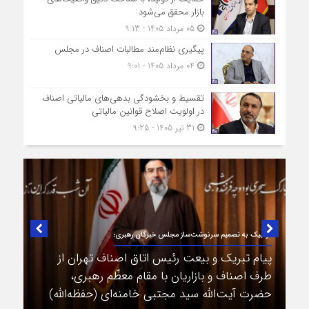
بازار محقق می‌شود
05 مرداد 1405 - 9:13
پیگیری نظام‌مند مطالبات اصناف در مجلس
04 مرداد 1405 - 9:01
تقسیط و بخشودگی بدهی‌های مالیاتی اصناف
در اولویت اصلاح قوانین مالیاتی
31 تیر 1405 - 9:25
در لبیک به تصمیم سرنوشت‌ساز مجلس خبرگان رهبری؛
پیام تبریک و بیعت رئیس اتاق اصناف تهران از
طرف اصناف و بازاریان با مقام معظّم رهبری،
حضرت آیت‌الله سید مجتبی خامنه‌ای (حفظه‌الله)