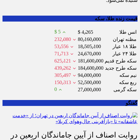
نشده، افزود: متاسفانه صدای اصناف و بازاریان در بسیاری از موارد
شنیده نمی‌شود.
قیمت زنده طلا، سکه
$ 5
انس طلا
$ 4٫265
مظنه تهران
80٫160٫000
232٫080
طلا ۱۸ عیار
18٫505٫100
53٫556
طلا ۲۴ عیار
24٫670٫000
71٫713
سکه طرح قدیم
181٫600٫000
625٫121
سکه طرح جدید
184٫600٫000
439٫262
نیم سکه
94٫000٫000
305٫497
ربع سکه
52٫500٫000
150٫313
0
سکه گرمی
27٫000٫000
گفتگو