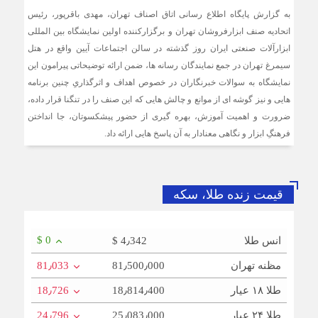
به گزارش پایگاه اطلاع رسانی اتاق اصناف تهران، مهدی باقرپور، رئیس
اتحادیه صنف ابزارفروشان تهران و برگزارکننده اولین نمایشگاه بین المللی
ابزارآلات صنعتی ایران روز گذشته در سالن اجتماعات آیین واقع در هتل
سیمرغ تهران در جمع نمایندگان رسانه ها، ضمن ارائه توضیحاتی پیرامون این
نمایشگاه به سوالات خبرنگاران در خصوص اهداف و اثرگذاریِ چنین برنامه
هایی و نیز گوشه ای از موانع و چالش هایی که این صنف را در تنگنا قرار داده،
ضرورت و اهمیت آموزش، بهره گیری از حضور پیشکسوتان، جا انداختن
فرهنگِ ابزار و نگاهی معنادار به آن پاسخ هایی ارائه داد.
قیمت زنده طلا، سکه
$ 0
انس طلا
$ 4٫342
مظنه تهران
81٫500٫000
81٫033
طلا ۱۸ عیار
18٫814٫400
18٫726
طلا ۲۴ عیار
25٫083٫000
24٫796