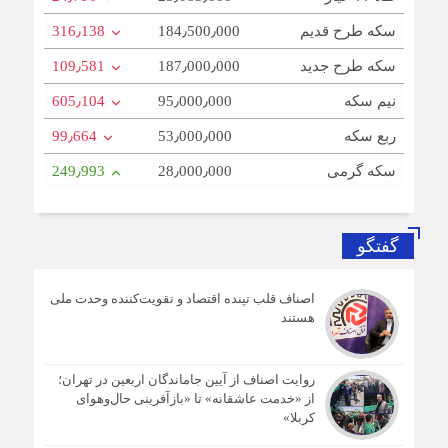
سکه طرح قدیم
184٫500٫000
316٫138
سکه طرح جدید
187٫000٫000
109٫581
نیم سکه
95٫000٫000
605٫104
ربع سکه
53٫000٫000
99٫664
سکه گرمی
28٫000٫000
249٫993
گفتگو
اصناف قلب تپنده اقتصاد و تقویت‌کننده وحدت ملی
هستند
روایت اصناف از آیین جاماندگان اربعین در تهران؛
از «خدمت عاشقانه» تا «بازآفرینی حال‌وهوای
کربلا»