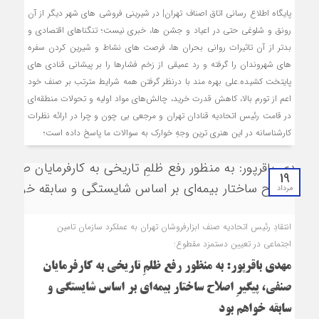
پایگاه اطلاع رسانی اتاق اصناف تهران| در شیرینی فروشی های شهر دیگر از آن
رونق و شلوغی حتی در اعیاد و جشن ها، خبری نیست؛ تنگناهای اقتصادی و
بدتر از آن تاثیرات روانی بحران ها، فرصت های نشاط و شیرین کردن سفره
های شهروندان را گرفته و رد عمیقی از زخم فشارها را بر پیشانی قنادی های
پایتخت کشیده.علی بهره مند با درنظر گرفتن همه شرایط مترتب بر صنف خود
اعم از تورم بالا، کاهش قدرت خرید، چالش‌های مواد اولیه و تحولات منطقه‌ای
در قامت رئیس اتحادیه قنادان تهران و مرجعی بی چون و چرا در ارائه نظرات
کارشناسانه در این هنری ترین وجهِ خوارک به سوالات ما پاسخ داده است؛
19
مرداد
انتقادِ رئیس اتحادیه صنف ابزارفروشان تهران به عملکرد سازمان تامین
اجتماعی در تعیین دستمزد مقطوع:
مهدی باقرپور: به منظور رفع ظلمِ تاریخی به کارفرمایان
صنفی، پیگیرِ اصلاح ساختار بیمه‌ای بر اساس شایستگی و
سابقه خواهم بود