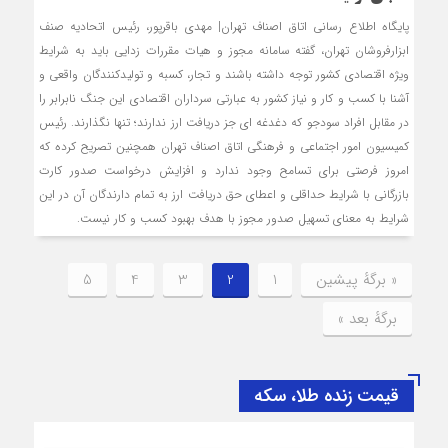
پایگاه اطلاع رسانی اتاق اصناف تهران| مهدی باقرپور، رئیس اتحادیه صنف
ابزارفروشان تهران، گفته سامانه مجوز و هیات مقررات زدایی باید به شرایط
ویژه اقتصادی کشور توجه داشته باشند و تجار، کسبه و تولیدکنندگان واقعی و
آشنا با کسب و کار و نیاز کشور به عبارتی سرداران اقتصادی این جنگ نابرابر را
در مقابل افراد سودجو که دغدغه ای جز دریافت ارز ندارند؛ تنها نگذارند. رئیس
کمیسیون امور اجتماعی و فرهنگی اتاق اصناف تهران همچنین تصریح کرده که
امروز فرصتی برای تسامح وجود ندارد و افزایش درخواست صدور کارت
بازرگانی با شرایط حداقلی و اعطای حق دریافت ارز به تمام دارندگان آن در این
شرایط به معنای تسهیل صدور مجوز با هدف بهبود کسب و کار نیست.
« برگه‌ٔ پیشین
1
2
3
4
5
برگهٔ بعد »
قیمت زنده طلا، سکه