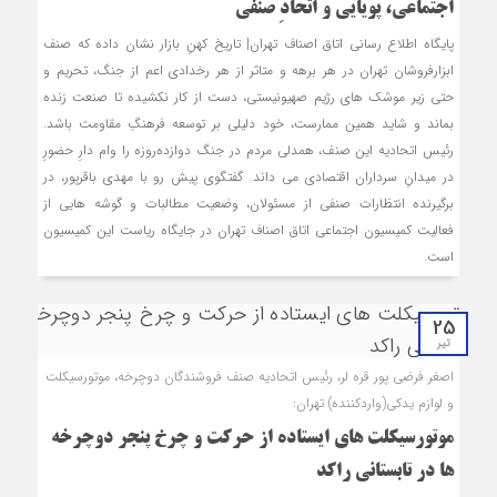
اجتماعی، پویایی و اتحادِ صنفی
پایگاه اطلاع رسانی اتاق اصناف تهران| تاریخ کهنِ بازار نشان داده که صنف
ابزارفروشان تهران در هر برهه و متاثر از هر رخدادی اعم از جنگ، تحریم و
حتی زیر موشک های رژیم صهیونیستی، دست از کار نکشیده تا صنعت زنده
بماند و شاید همین ممارست، خود دلیلی بر توسعه فرهنگِ مقاومت باشد.
رئیس اتحادیه این صنف، همدلی مردم در جنگ دوازده‌روزه را وام دارِ حضورِ
در میدانِ سرداران اقتصادی می داند. گفتگوی پیش رو با مهدی باقرپور، در
برگیرنده انتظارات صنفی از مسئولان، وضعیت مطالبات و گوشه هایی از
فعالیت کمیسیون اجتماعی اتاق اصناف تهران در جایگاه ریاست این کمیسیون
است.
25
تیر
اصغر فرضی پور قره لر، رئیس اتحادیه صنف فروشندگان دوچرخه، موتورسیکلت
و لوازم یدکی(واردکننده) تهران:
موتورسیکلت های ایستاده از حرکت و چرخ پنجر دوچرخه
ها در تابستانی راکد