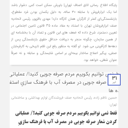
پایگاه اطلاع رسانی اتاق اصناف تهران| باورش ممکن است کمی دشوار باشد
اما یک ابزارفروش با سابقه ۳۰ ساله، به دلیل یکسان بودن مُزد مقطوع،
بازنشستگی‌ای کمتر از کارگران همان کارگاه دارد! مهدی باقرپور، رئیس اتحادیه
صنف ابزارفروشان تهران با استناد به مفاد ماده 35 قانون تامین اجتماعی در
تعیین دستمزد، شرح داده که ضعف های این قانون و تضاد آن با بخشنامه ای
از همین سازمان، چگونه منجر به دریافت حداقل حقوق بازنشستگی پس از
دهه‌ها کارآفرینی می شود. او گفته به منظور رفع این ظلم تاریخی به کارفرمایان
صنفی، پیگیر اصلاح ساختار بیمه‌ای بر اساس شایستگی و سابقه و نه صرفاً
عنوان شغلی، خواهد بود.
31
تیر
حسین ناظم زاده، رئیس اتحادیه صنف فروشندگان لوازم بهداشتی و ساختمانی
تهران:
فقط نمی توانیم بگوییم مردم صرفه جویی کنید!/ عملیاتی
کردن شعار صرفه جویی در مصرف آب با فرهنگ سازیِ