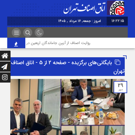
16:22:16
برابر
روایت اصناف از آیین جاماندگان اربعین در تهران؛ از «خدمت عاشقا
بایگانی‌های برگزیده - صفحه 2 از 5 - اتاق اصناف
تهران
29
مهر