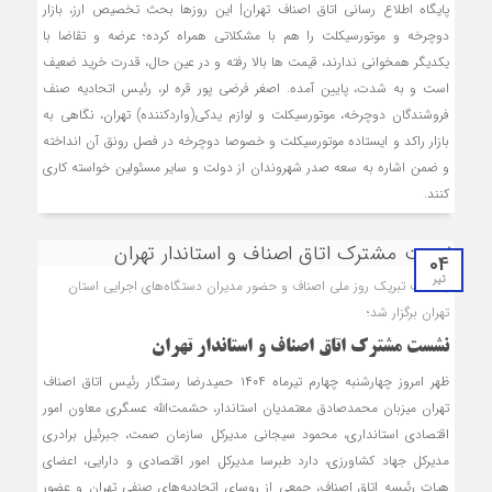
پایگاه اطلاع رسانی اتاق اصناف تهران| این روزها بحث تخصیص ارز، بازار
دوچرخه و موتورسیکلت را هم با مشکلاتی همراه کرده؛ عرضه و تقاضا با
یکدیگر همخوانی ندارند، قیمت ها بالا رفته و در عین حال، قدرت خرید ضعیف
است و به شدت، پایین آمده. اصغر فرضی پور قره لر، رئیس اتحادیه صنف
فروشندگان دوچرخه، موتورسیکلت و لوازم یدکی(واردکننده) تهران، نگاهی به
بازار راکد و ایستاده موتورسیکلت و خصوصا دوچرخه در فصل رونق آن انداخته
و ضمن اشاره به سعه صدر شهروندان از دولت و سایر مسئولین خواسته کاری
کنند.
04
تیر
با هدف تبریک روز ملی اصناف و حضور مدیران دستگاه‌های اجرایی استان
تهران برگزار شد؛
نشست مشترک اتاق اصناف و استاندار تهران
ظهر امروز چهارشنبه چهارم تیرماه ۱۴۰۴ حمیدرضا رستگار رئیس اتاق اصناف
تهران میزبان محمدصادق معتمدیان استاندار، حشمت‌الله عسگری معاون امور
اقتصادی استانداری، محمود سیجانی مدیرکل سازمان صمت، جبرئیل برادری
مدیرکل جهاد کشاورزی، دارد طبرسا مدیرکل امور اقتصادی و دارایی، اعضای
هیات رئیسه اتاق اصناف، جمعی از روسای اتحادیه‌های صنفی تهران و عضور