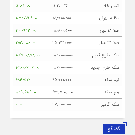
انس طلا
$ 4٫346
$ 86
مظنه تهران
81٫700٫000
1٫307٫919
طلا ۱۸ عیار
18٫860٫600
301٫943
طلا ۲۴ عیار
25٫144٫000
402٫286
سکه طرح قدیم
184٫000٫000
1٫774٫878
سکه طرح جدید
187٫000٫000
1٫960٫737
نیم سکه
95٫000٫000
694٫502
ربع سکه
53٫500٫000
849٫686
سکه گرمی
27٫000٫000
0
گفتگو