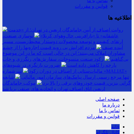
تماس با ما
قوانین و مقررات
اطلاعیه ها
روایت اصناف از آیین جاماندگان اربعین در تهران؛ از «خدمت
عاشقانه» تا «بازآفرینی حال‌وهوای کربلا»
نوسازی صنعت،
ارتقای کیفیت و توسعه محصولات دوستدار محیط‌زیست، مسیر
آینده صنف
مردم افزایش بی رویه قیمت اجاره‌بها را از چشم
مشاوران املاک می‌بینند؛ این در حالی است که ما در این موضوع
بی‌گناهیم
رکود صنعت منسوجات، سفارش‌های رنگرزی و چاپ
پارچه را کاهش داده است
ضرورت بازنگری در شیوه‌های
مالیات‌ستانی از اصناف در دوران رکود
سرشماره «MALIAT»
تنها مرجع رسمی ارسال پیامک‌های سازمان امور مالیاتی
شایعه
گرانی بنزین، قیمت خودروهای برقی را بالا برد
موکب جاماندگان
اربعین اتاق اصناف تهران و اتحادیه های صنفی برپا شد
صفحه اصلی
درباره ما
تماس با ما
قوانین و مقررات
خانه
کانال تلگرام