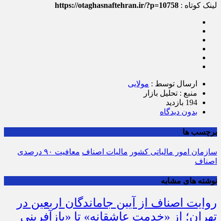
لینک کوتاه :
https://otaghasnaftehran.ir/?p=10758
ارسال توسط :
مولایی
منبع : تحلیل بازار
194 بازدید
بدون دیدگاه
برچسب ها
سازمان امور مالیاتی کشور
مالیات اصناف
معافیت ۹۰ درصدی
اصناف
نوشته های مشابه
روایت اصناف از آیین جاماندگان اربعین در
تهران؛ از «خدمت عاشقانه» تا «بازآفرینی