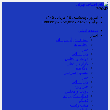
2:20:43
امروز : پنجشنبه, ۱۵ مرداد , ۱۴۰۵
برابر با : Thursday - 6 August - 2026
صفحه اصلی
اخبار
اصناف در آینه رسانه
اتحادیه ها
خبر
خبر اسلايد
دولت و مجلس
بازار در اخبار
برگزیده
پیشنهاد سردبیر
خبر
خبر اسلايد
خبر ویژه
دولت و مجلس
فعالیت کاربردی
گفتگو
هیئت رئیسه
یادداشت