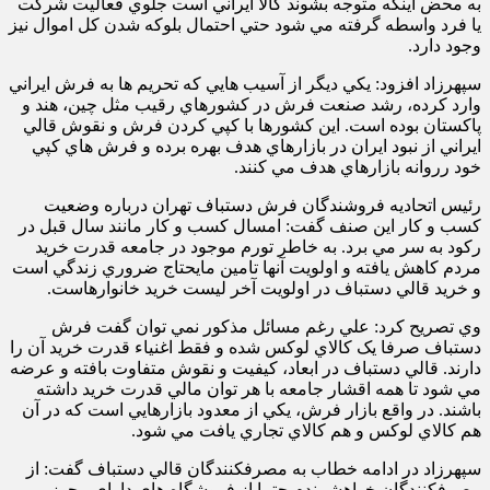
به محض اينکه متوجه بشوند کالا ايراني است جلوي فعاليت شرکت
يا فرد واسطه گرفته مي شود حتي احتمال بلوکه شدن کل اموال نيز
وجود دارد.
سپهرزاد افزود: يکي ديگر از آسيب هايي که تحريم ها به فرش ايراني
وارد کرده، رشد صنعت فرش در کشورهاي رقيب مثل چين، هند و
پاکستان بوده است. اين کشورها با کپي کردن فرش و نقوش قالي
ايراني از نبود ايران در بازارهاي هدف بهره برده و فرش هاي کپي
خود رروانه بازارهاي هدف مي کنند
.
رئيس اتحاديه فروشندگان فرش دستباف تهران درباره وضعيت
کسب و کار اين صنف گفت: امسال کسب و کار مانند سال قبل در
رکود به سر مي برد. به خاطر تورم موجود در جامعه قدرت خريد
مردم کاهش يافته و اولويت آنها تامين مايحتاج ضروري زندگي است
و خريد قالي دستباف در اولويت آخر ليست خريد خانوارهاست.
وي تصريح کرد: علي رغم مسائل مذکور نمي توان گفت فرش
دستباف صرفا يک کالاي لوکس شده و فقط اغنياء قدرت خريد آن را
دارند. قالي دستباف در ابعاد، کيفيت و نقوش متفاوت بافته و عرضه
مي شود تا همه اقشار جامعه با هر توان مالي قدرت خريد داشته
باشند. در واقع بازار فرش، يکي از معدود بازارهايي است که در آن
هم کالاي لوکس و هم کالاي تجاري يافت مي شود
.
سپهرزاد در ادامه خطاب به مصرف‎کنندگان قالي دستباف گفت: از
مصرف‎کنندگان خواهشمندم حتما از فروشگاه هاي داراي مجوز