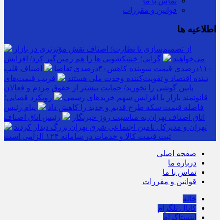
تماس با ما
قوانین و مقررات
اطلاعیه ها
از تصمیم‌سازی تا نظارت؛ اصناف نقش مؤثرتری در بازار
می‌خواهند
گرانی؛ خشکشویی‌ ها را هم زمین‌گیر کرد/ افزایش
۱۱۰درصدی قیمت شوینده کاهش۴۰درصدی تقاضا
اصناف قلب
تپنده اقتصاد و تقویت‌کننده وحدت ملی هستند
فریب قیمت‌های
پایین گوشی را نخورید/ حمایت بیشتر از حقوق مردم و فعالان
قانونمند بازار با افزایش سهم خریدهای رسمی
رویکرد قضایی؛
فاصله قیمت سکه طرح قدیم و جدید را کاهش داد
پیام رئیس
اتاق اصناف تهران به مناسبت روز خبرنگار
رئیس اتاق اصناف
تهران و مدیرکل تامین اجتماعی شرق تهران بزرگ دیدار کردند
ثبت قیمت کالا و خدمات در سامانه ۱۲۴ الزامی است
صفحه اصلی
درباره ما
تماس با ما
قوانین و مقررات
خانه
کانال تلگرام
اینستاگرام