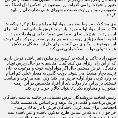
تغيير و تحولات را مي گذراند. اين موضوع در اجلاس اتاق اصناف به
تصويب رسيد و وزارت صمت و شوراي عالي نظارت آن را تاييد
کردند
.
وي مشکلات مربوط به تامين مواد اوليه را هم مطرح کرد و گفت:
70 درصد از مواد اوليه مورد نياز توليد فرش وارداتي است؛ اما براي
اين واردات، هيچ يارانه اي به ما نمي دهند؛ لذا براي واردات مواد
اوليه با موانع زيادي روبه رو هستيم. رئيس محترم مرکز ملي فرش،
اين موضوع را پيگيري مي کنند و براي حل اين مشکل در تلاش
هستند؛ ولي دولت اصلا حمايتي نمي کند.
سپهرزاد با تاکيد بر اينکه در کشور دو ميليون نفر بافنده فرش داريم
که از اين راه ارتزاق مي کنند گفت: متاسفانه در حال ريزش تعداد
بافندگان فرش هستيم. حال اگر مواد اوليه خوب و مرغوب به آنان
نرسد دچار مشکل مي شوند. دولت گاهي به مقدار خيلي کم اقدام
به وارد کردن مواد اوليه فرش مي کند؛ ولي اصلا مرغوب و مناسب
نيستند. براي اين کار دولت بايد از افراد متخصص در اين زمينه
مشورت و مشاوره بگيرد تا بتواند کالاي خوب وارد کند
.
رئيس اتحاديه فروشندگان فرش دستباف در خاتمه به بيمه بافندگان
فرش پرداخت و گفت: در يک برهه و بر اساس يک تصميم کاملا
احساسي براي بيمه کردن بافندگان فرش با يارانه 80 درصدي
فراخوان دادند که بر اساس طرح مذکور، بافنده و غير بافنده ثبت
نام کردند و همگي بيمه شدند. بعد از مدتي شروع به پالايش و