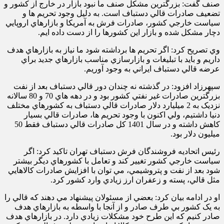
صنف گفت: بزرگترين مشکل صنف ما نبود بازار در خارج از کشور و
تضعيف صادرات قالي دستباف است. به دليل وجود تحريم ها و
سياست خارجي کشور، صادرات فرش به آمريکا و بازارهاي اروپايي
دچار مشکل شده و بازار اين کشورها را از دست داده ايم.
وي تصريح کرد: اگر تحريم ها برداشته شود ما نياز به بازارهاي هدف
داريم و بايد با تبليغات و بازارسازي مناسب بازارهاي جديد براي
عرضه قالي دستباف ايراني به وجود آوريم
.
سپهرزاد افزود: در گذشته نه چندان دور قالي دستباف بعد از نفت
بزرگترين صادرات غير نفتي کشور بود و در دهه هاي 70 و 80 سالانه
نزديک به 2 ميليارد دلار صادرات قالي دستباف به کشورهاي مختلف
دنيا داشتيم، ولي اکنون با وجود تحريم ها، صادرات قالي بسيار
کاهش داشته و در سال 1401 کل صادرات قالي دستباف فقط 50
ميليون دلار بود.
رئيس اتحاديه فروشندگان فرش دستباف تهران تاکيد کرد: اگر
سياست خارجي کشور تغيير کند و تعامل با کشورهاي ديگر بيشتر
شود بعد از نفت و پتروشيمي، مي توان با افزايش صادرات کالاهايي
مثل قالي، پسته و زعفران ارز زيادي وارد کشور کرد
.
او در ادامه بيان کرد: بعضي از مسئولان پيشنهاد مي دهند که قالي را
به يک کشور بي طرف صادر و از آنجا با واسطه به بازارهاي هدف
صادر کنيم که اين طرح خود مشکلات زيادي دارد. در بازارهاي هدف