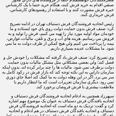
صنفي اقدام به خريد فرش کنند، هنگام خريد حتما با يک کارشناس
خبره فرش مشورت کنند و با استفاده از رهنمودهاي کارشناس،
فرش خريداري کنند
.
رئيس اتحاديه فروشندگان فرش دستباف تهران در ادامه تصريح
کرد: صنف فرش بدون حمايت دولت روي پاي خود ايستاده و ما
خودمان مواد اوليه مورد نياز را تهيه مي کنيم، فرش را توليد و به
فروش مي رسانيم. هزينه هاي آب و برق و تلفن، ماليات،عوارض،
بيمه را پرداخت مي کنيم ولي هيچ کمکي از طرف دولت به ما نمي
شود. ما مشکلات عديده بسياري داريم.
وي تصريح کرد: صنف فرش ياد گرفته که مشکلات را خودش حل و
فصل کند؛ ولي بعضي مشکلاتي مثل مشکل ماليات بدون حمايت
دولت برطرف نمي شود. ماليات ها را چند برابر کرده اند، بدون اينکه
سازمان دارايي به اين نکته توجه کند که بازار فرش در رکود کامل به
سر مي برد. اگر در اين وهله دولت به ما کمک کند اصلا جاي دوري
نمي رود. ديگري سازمان تعزيرات است که ما انتظار داريم با
ملاطفت بيشتري با فرش فروشان برخورد کند
.
سپهرزاد همچنين به ادغام اتحاديه فروشندگان فرش دستباف و
اتحاديه بافندگان فرش دستباف به عنوان يک موضوع مهم اشاره
کرد و گفت: نزديک به دو ماه است که اتحاديه فروشندگان فرش
دستباف و اتحاديه بافندگان فرش دستباف در هم ادغام و اتحاديه
بافندگان و فروشندگان فرش دستباف تشکيل شده است و مراحل