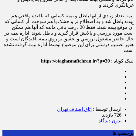
غربالگري کردند و
بيمه تعداد زيادي از آنها باطل و بيمه کساني که بافنده واقعي هم
بودند باطل شد و به اصطلاح تر و خشک با هم سوخت. از کساني که
آن موقع بيمه شدند فقط 20 درصد باقي مانده که آنها هم ممکن
است مورد بررسي و پالايش قرار گيرند و باطل شوند. اداره بيمه در
حال حاضر مشغول بررسي و تحقيق بر روي بيمه بافندگان است و
هنوز تصميم درستي براي اين موضوع توسط اداره بيمه گرفته نشده
است
.
لینک کوتاه :
https://otaghasnaftehran.ir/?p=30
ارسال توسط :
اتاق اصناف تهران
726 بازدید
بدون دیدگاه
برچسب ها