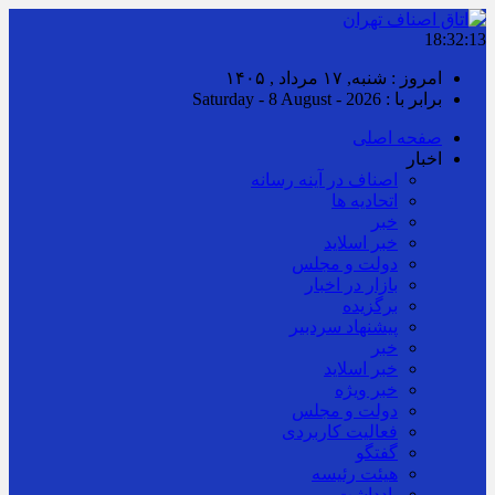
18:32:14
امروز : شنبه, ۱۷ مرداد , ۱۴۰۵
برابر با : Saturday - 8 August - 2026
صفحه اصلی
اخبار
اصناف در آینه رسانه
اتحادیه ها
خبر
خبر اسلايد
دولت و مجلس
بازار در اخبار
برگزیده
پیشنهاد سردبیر
خبر
خبر اسلايد
خبر ویژه
دولت و مجلس
فعالیت کاربردی
گفتگو
هیئت رئیسه
یادداشت