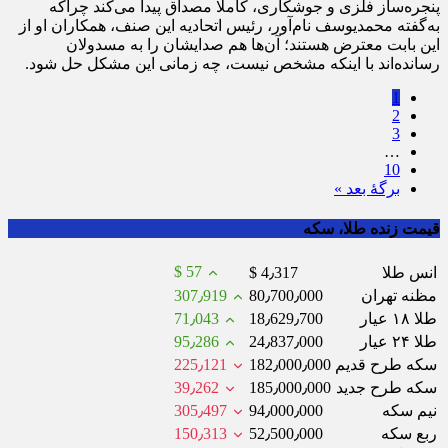
پنجره‌ساز فلزی و جوشکاری، کاملا مصداق پیدا می‌کند چراکه
به‌گفته محمدیوسف نام‌آور، رئیس اتحادیه این صنف، همکاران او از
این بابت معترض هستند؛ آن‌ها هم صدایشان را به مسدولان
رسانده‌اند با اینکه مشخص نیست، چه زمانی این مشکل حل شود.
1
2
3
…
10
برگهٔ بعد »
قیمت زنده طلا، سکه
$ 57
انس طلا
$ 4٫317
مظنه تهران
80٫700٫000
307٫919
طلا ۱۸ عیار
18٫629٫700
71٫043
طلا ۲۴ عیار
24٫837٫000
95٫286
سکه طرح قدیم
182٫000٫000
225٫121
سکه طرح جدید
185٫000٫000
39٫262
نیم سکه
94٫000٫000
305٫497
ربع سکه
52٫500٫000
150٫313