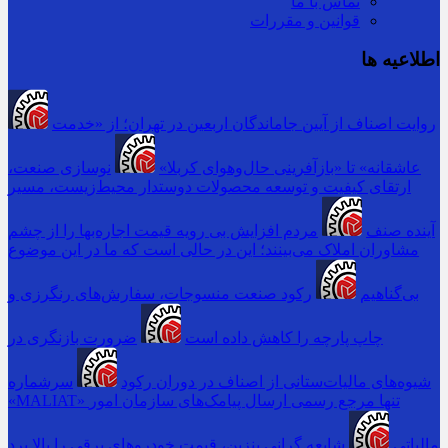
تماس با ما
قوانین و مقررات
اطلاعیه ها
روایت اصناف از آیین جاماندگان اربعین در تهران؛ از «خدمت
عاشقانه» تا «بازآفرینی حال‌وهوای کربلا»
نوسازی صنعت،
ارتقای کیفیت و توسعه محصولات دوستدار محیط‌زیست، مسیر
آینده صنف
مردم افزایش بی رویه قیمت اجاره‌بها را از چشم
مشاوران املاک می‌بینند؛ این در حالی است که ما در این موضوع
بی‌گناهیم
رکود صنعت منسوجات، سفارش‌های رنگرزی و
چاپ پارچه را کاهش داده است
ضرورت بازنگری در
شیوه‌های مالیات‌ستانی از اصناف در دوران رکود
سرشماره
«MALIAT» تنها مرجع رسمی ارسال پیامک‌های سازمان امور
مالیاتی
شایعه گرانی بنزین، قیمت خودروهای برقی را بالا برد