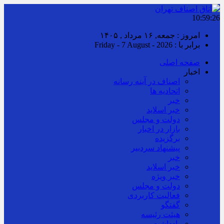
10:59:27
امروز : جمعه, ۱۶ مرداد , ۱۴۰۵
برابر با : Friday - 7 August - 2026
صفحه اصلی
اخبار
اصناف در آینه رسانه
اتحادیه ها
خبر
خبر اسلايد
دولت و مجلس
بازار در اخبار
برگزیده
پیشنهاد سردبیر
خبر
خبر اسلايد
خبر ویژه
دولت و مجلس
فعالیت کاربردی
گفتگو
هیئت رئیسه
یادداشت