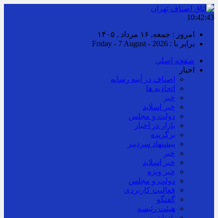
10:42:44
امروز : جمعه, ۱۶ مرداد , ۱۴۰۵
برابر با : Friday - 7 August - 2026
صفحه اصلی
اخبار
اصناف در آینه رسانه
اتحادیه ها
خبر
خبر اسلايد
دولت و مجلس
بازار در اخبار
برگزیده
پیشنهاد سردبیر
خبر
خبر اسلايد
خبر ویژه
دولت و مجلس
فعالیت کاربردی
گفتگو
هیئت رئیسه
یادداشت