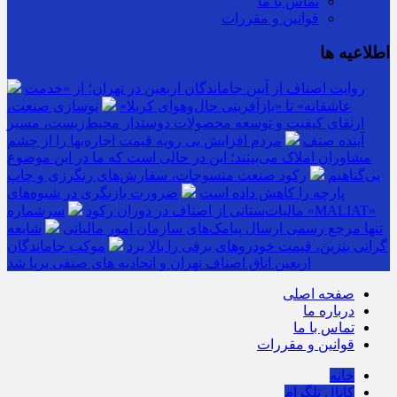
تماس با ما
قوانین و مقررات
اطلاعیه ها
روایت اصناف از آیین جاماندگان اربعین در تهران؛ از «خدمت
عاشقانه» تا «بازآفرینی حال‌وهوای کربلا»
نوسازی صنعت،
ارتقای کیفیت و توسعه محصولات دوستدار محیط‌زیست، مسیر
آینده صنف
مردم افزایش بی رویه قیمت اجاره‌بها را از چشم
مشاوران املاک می‌بینند؛ این در حالی است که ما در این موضوع
بی‌گناهیم
رکود صنعت منسوجات، سفارش‌های رنگرزی و چاپ
پارچه را کاهش داده است
ضرورت بازنگری در شیوه‌های
مالیات‌ستانی از اصناف در دوران رکود
سرشماره «MALIAT»
تنها مرجع رسمی ارسال پیامک‌های سازمان امور مالیاتی
شایعه
گرانی بنزین، قیمت خودروهای برقی را بالا برد
موکب جاماندگان
اربعین اتاق اصناف تهران و اتحادیه های صنفی برپا شد
صفحه اصلی
درباره ما
تماس با ما
قوانین و مقررات
خانه
کانال تلگرام