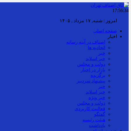
17:56:36
براب
صفحه اصلی
اخبار
اصناف در آینه رسانه
اتحادیه ها
خبر
خبر اسلايد
دولت و مجلس
بازار در اخبار
برگزیده
پیشنهاد سردبیر
خبر
خبر اسلايد
خبر ویژه
دولت و مجلس
فعالیت کاربردی
گفتگو
هیئت رئیسه
یادداشت
چند رسانه ای