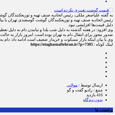
به گفته علی‎اصغر ملکی، رئیس اتحادیه صنف تهیه و توزیع‎کنندگان گوشت گوسفندی تهران در حال حاضر بازار مسکوت و بسته است و خریدها بسیار ضعیف شده و به همین دلیل قیمت‌ها افزایشی نیست.
رئیس اتحادیه صنف تهیه و توزیع‎کنندگان گو
دلیل قیمت‌ها افزایشی نبود.
صدور مجوز برای انتقال دام به تهران بوده است. امروز بازار به حال
وی با بیان اینکه بازار مسکوت و خریدار ضعیف است ادامه داد: دام ب
لینک کوتاه :
https://otaghasnaftehran.ir/?p=7305
ارسال توسط :
مولایی
منبع : رادیو گفت و گو
416 بازدید
بدون دیدگاه
برچسب ها