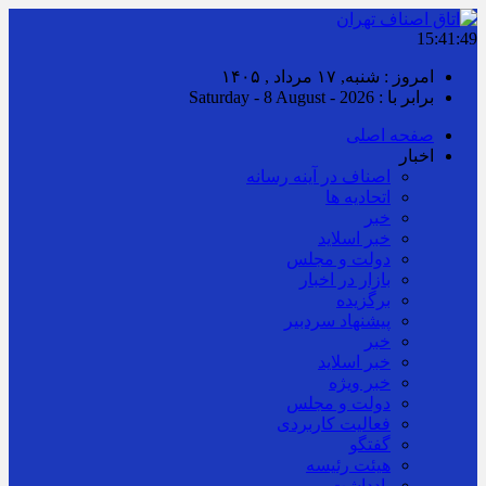
15:41:50
امروز : شنبه, ۱۷ مرداد , ۱۴۰۵
برابر با : Saturday - 8 August - 2026
صفحه اصلی
اخبار
اصناف در آینه رسانه
اتحادیه ها
خبر
خبر اسلايد
دولت و مجلس
بازار در اخبار
برگزیده
پیشنهاد سردبیر
خبر
خبر اسلايد
خبر ویژه
دولت و مجلس
فعالیت کاربردی
گفتگو
هیئت رئیسه
یادداشت