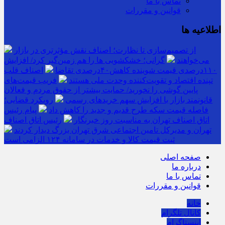
تماس با ما
قوانین و مقررات
اطلاعیه ها
از تصمیم‌سازی تا نظارت؛ اصناف نقش مؤثرتری در بازار
می‌خواهند
گرانی؛ خشکشویی‌ ها را هم زمین‌گیر کرد/ افزایش
۱۱۰درصدی قیمت شوینده کاهش۴۰درصدی تقاضا
اصناف قلب
تپنده اقتصاد و تقویت‌کننده وحدت ملی هستند
فریب قیمت‌های
پایین گوشی را نخورید/ حمایت بیشتر از حقوق مردم و فعالان
قانونمند بازار با افزایش سهم خریدهای رسمی
رویکرد قضایی؛
فاصله قیمت سکه طرح قدیم و جدید را کاهش داد
پیام رئیس
اتاق اصناف تهران به مناسبت روز خبرنگار
رئیس اتاق اصناف
تهران و مدیرکل تامین اجتماعی شرق تهران بزرگ دیدار کردند
ثبت قیمت کالا و خدمات در سامانه ۱۲۴ الزامی است
صفحه اصلی
درباره ما
تماس با ما
قوانین و مقررات
خانه
کانال تلگرام
اینستاگرام