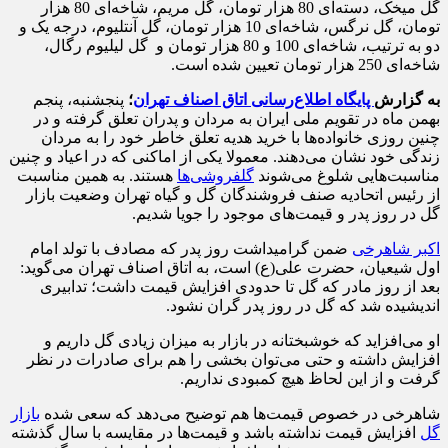
گل میخک، دسته‌ای 80 هزار تومان، گل مریم، شاخه‌ای 80 هزار
تومان، گل نرگس، شاخه‌ای 10 هزار تومان، گل آنتلیوم، درجه یک و
دو به ترتیب، شاخه‌ای 100 و 80 هزار تومان و گل لیلیوم رگال،
شاخه‌ای 250 هزار تومان تعیین شده است.
به گزارش
پایگاه اطلاع‌رسانی اتاق اصناف تهران
؛
پنجشنبه، پنجم
بهمن ماه در تقویم ملی ایران به مردان و پدران تعلق گرفته و در
چنین روزی خانواده‌ها با خرید هدیه تعلق خاطر خود را به مردان
زندگی خود نشان می‌دهند. معمولا یکی از اماکنی که در اعیاد و چنین
مناسبت‌هایی شلوغ می‌شوند
گلفروشی‌ها
هستند. به همین مناسبت
از رئیس اتحادیه صنف فروشندگان گل و گیاه تهران وضعیت بازار
گل در روز پدر و قیمت‌های موجود را جویا شدیم.
اکبر شاهرخی
ضمن گرامیداشت روز پدر که مصادف با تولد امام
اول شیعیان، حضرت علی(ع) است، به اتاق اصناف تهران می‌گوید:
بعد از روز مادر که گل تا حدودی افزایش قیمت داشت؛ تدابیری
اندیشیده شد که گل در روز پدر گران نشود.
او می‌افزاید که خوشبختانه در بازار به میزان زیادی گل داریم و
افزایش داشته و حتی می‌توان بخشی را هم برای صادرات در نظر
گرفت و از این لحاظ هیچ کمبودی نداریم.
شاهرخی در خصوص قیمت‌ها هم توضیح می‌دهد که سعی شده
بازار
گل
افزایش قیمت نداشته باشد و قیمت‌ها در مقایسه با سال گذشته