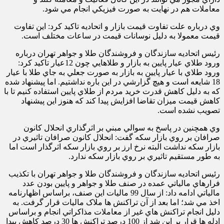
معاملات هم در نهايت به صورت فيزيکي انجام مي شود.
وي درباره علت تفاوت قيمت بازار و اتحاديه تاکيد کرد: اين تفاوت
قيمت معمولا به دليل نوسانات قيمت در ساعات مختلف است.
رئيس اتحاديه سازندگان و فروشندگان طلا و جواهر تهران درباره
ورود طلاي عيار پايين به بازار و طلاهايي چون
12
عيار تاکيد کرد:
ورود طلاي با عيار پايين به بازار به صورت جعلي به جاي طلا با عيار
18 شايعه است و هيچ گزارشي در اين باره نداشتيم. اما پيشنهاد شده
که به دليل کاهش قدرت خريد مردم از طلاي پايين استفاده کنيم تا با
کاهش قيمت ميزان تقاضا افزايش پيدا کند که هنوز اين پيشنهاد
تصويب نشده است.
وي
همچنين در پاسخ به سوالي مبني بر اثرگذاري انحلال کانون
صرافان بر روي بازار سکه گفت: انحلال کانون صرافان تاثيري در
بازار سکه نداشت البته نرخ ارز بر روي بازار سکه اثرگذار است اما
به طور مستقيم تاثيري بر روي بازار سکه ندارد.
رئيس اتحاديه سازندگان و فروشندگان طلا و جواهر تهران با تکذيب
فرارهاي مالياتي عمده در صنف طلا و جواهر و پايين بودن عدد
مالياتي ادامه داد: از سال 99 ماليات اين صنف، براساس اظهارنامه
اخذ مي شد؛ اما بعد از آن تراکنش ها ملاک ماليات قرار گرفت. به
دليل انجام تراکنش هاي غير از معاملات مذاکراتي انجام و براساس
ادله ها قرار بر اين شد از 100 درصد تراکنش ها 30 درصد کاهش پيدا