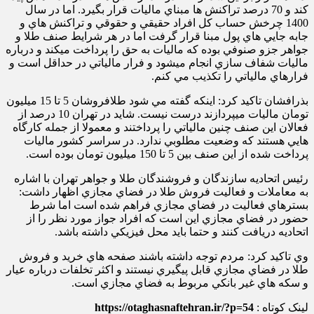
کند و 70 درصد تراکنش ها مبناي ماليات قرار بگيرد. اما در سال
4
1
00 چرخش حساب کل افراد حقيقي و حقوقي و تراکنش هاي و
جابه جايي هاي پول مبنا قرار گرفت اما در هر شرايط صنف طلا و
جواهر جزو صنوفي بوده که ماليات به حق را پرداخت ميکند و درباره
ماليات شفاف سازي انجام ميشود و فرار مالياتي در حداقل است و
فرارهاي مالياتي را تکذيب مي کنم.
بذرافشان تاکيد کرد: اينکه گفته مي شود طلافروشان
5
تا 1
5
ميليون
تومان ماليات ميپردازند درست نيست. شايد در تهران 10 درصد از
فعالان اين صنف چنين مالياتي را پرداختند و معمولا از جمله کارگاه
هايي هستند که وضعيت مطلوبي ندارد. در سراسر کشور ماليات
پرداخت شده از اين صنف بين
5
تا 1
0 ميليون تومان بوده است.
5
رئيس اتحاديه سازندگان و فروشندگان طلا و جواهر تهران با اشاره
به معاملات و فعاليت فروش طلا در فضاي مجازي اظهار داشت:
بسترهاي فعاليت در فضاي مجازي فراهم شده است اما شرط
حضور در فضاي مجازي اين است که افراد جواز مورد نظر را از
اتحاديه دريافت کنند و حتما بايد محل فيزيکي داشته باشد.
وي تاکيد کرد: مردم توجه داشته باشند صفحه هاي خريد و فروش
طلا در فضاي مجازي قابل پيگيري نيستند و اکثر تخلفات درباره عيار
و سکه هاي غير بانکي مربوط به فضاي مجازي است.
لینک کوتاه :
https://otaghasnaftehran.ir/?p=54