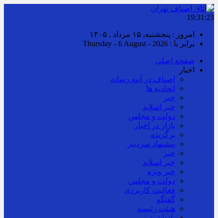
19:31:23
امروز : پنجشنبه, ۱۵ مرداد , ۱۴۰۵
برابر با : Thursday - 6 August - 2026
صفحه اصلی
اخبار
اصناف در آینه رسانه
اتحادیه ها
خبر
خبر اسلايد
دولت و مجلس
بازار در اخبار
برگزیده
پیشنهاد سردبیر
خبر
خبر اسلايد
خبر ویژه
دولت و مجلس
فعالیت کاربردی
گفتگو
هیئت رئیسه
یادداشت