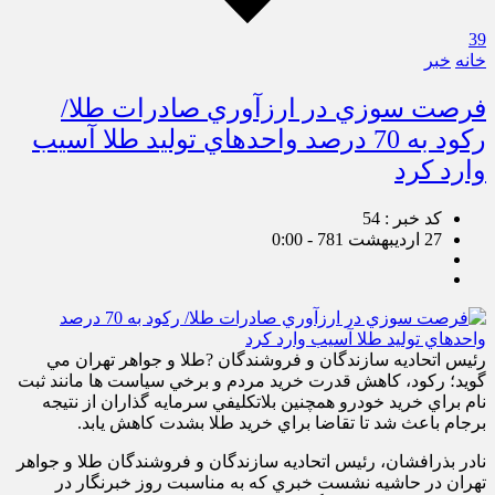
39
خانه
خبر
فرصت سوزي در ارزآوري صادرات طلا/
رکود به 70 درصد واحدهاي توليد طلا آسيب
وارد کرد
کد خبر : 54
27 اردیبهشت 781 - 0:00
رئيس اتحاديه سازندگان و فروشندگان ?طلا و جواهر تهران مي
گويد؛ رکود، کاهش قدرت خريد مردم و برخي سياست ها مانند ثبت
نام براي خريد خودرو همچنين بلاتکليفي سرمايه گذاران از نتيجه
برجام باعث شد تا تقاضا براي خريد طلا بشدت کاهش يابد.
نادر بذرافشان، رئيس اتحاديه سازندگان و فروشندگان طلا و جواهر
تهران در حاشيه نشست خبري که به مناسبت روز خبرنگار در