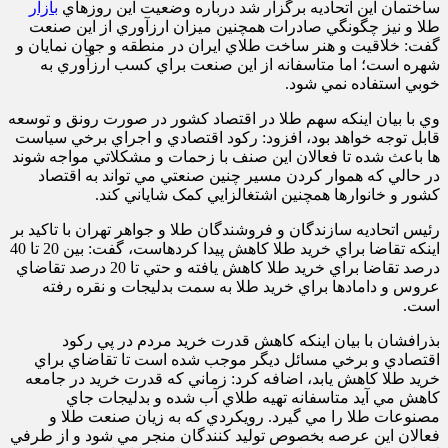
ساختمان اين اتحاديه برگزار شد درباره وضعيت اين روزهاي
بازار
طلا و نيز چگونگي صادرات همچنين ميزان ارزآوري از اين صنعت
گفت: خلاقيت و هنر ساخت طلاي ايران در منطقه و جهان نمايان و
شهره است؛ اما متاسفانه از اين صنعت براي کسب ارزآوري به
خوبي استفاده نمي شود.
وي با بيان اينکه سهم طلا در اقتصاد کشور در صورت رونق و توسعه
قابل توجه خواهد بود، افزود: رکود اقتصادي و اجراي برخي سياست
ها باعث شده تا فعالان اين صنف با زحمات و مشکلاتي مواجه شوند
در حالي که هموار کردن مسير چنين صنعتي مي تواند به اقتصاد
کشور و خانوارها همچنين اشتغالزايي کمک شاياني کند.
رئيس اتحاديه سازندگان و فروشندگان طلا و جواهر تهران با تاکيد بر
اينکه تقاضا براي خريد طلا کاهش پيدا کردهاست، گفت: بين 20 تا
0
4
درصد تقاضا براي خريد طلا کاهش يافته و حتي تا 20 درصد تقاضاي
عروس و دامادها براي خريد طلا به سمت بدليجات و نقره رفته
است.
بذرافشان با بيان اينکه کاهش قدرت خريد مردم در پي رکود
اقتصادي و برخي مسائل ديگر موجب شده است تا تقاضاي براي
خريد طلا کاهش يابد، اضافه کرد: زماني که قدرت خريد در جامعه
کاهش مي آيد متاسفانه تهيه طلاي آب شده و بدليجات جاي
مصنوعات طلا را مي گيرد. رويکردي که به زيان صنعت طلا و
فعالان اين عرصه بخصوص توليد کنندگان منجر مي شود و از طرفي