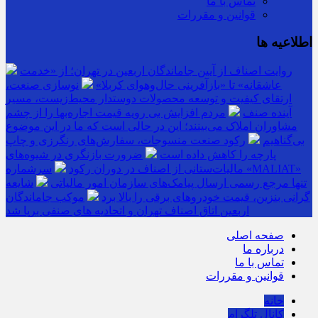
تماس با ما
قوانین و مقررات
اطلاعیه ها
روایت اصناف از آیین جاماندگان اربعین در تهران؛ از «خدمت
عاشقانه» تا «بازآفرینی حال‌وهوای کربلا»
نوسازی صنعت،
ارتقای کیفیت و توسعه محصولات دوستدار محیط‌زیست، مسیر
آینده صنف
مردم افزایش بی رویه قیمت اجاره‌بها را از چشم
مشاوران املاک می‌بینند؛ این در حالی است که ما در این موضوع
بی‌گناهیم
رکود صنعت منسوجات، سفارش‌های رنگرزی و چاپ
پارچه را کاهش داده است
ضرورت بازنگری در شیوه‌های
مالیات‌ستانی از اصناف در دوران رکود
سرشماره «MALIAT»
تنها مرجع رسمی ارسال پیامک‌های سازمان امور مالیاتی
شایعه
گرانی بنزین، قیمت خودروهای برقی را بالا برد
موکب جاماندگان
اربعین اتاق اصناف تهران و اتحادیه های صنفی برپا شد
صفحه اصلی
درباره ما
تماس با ما
قوانین و مقررات
خانه
کانال تلگرام