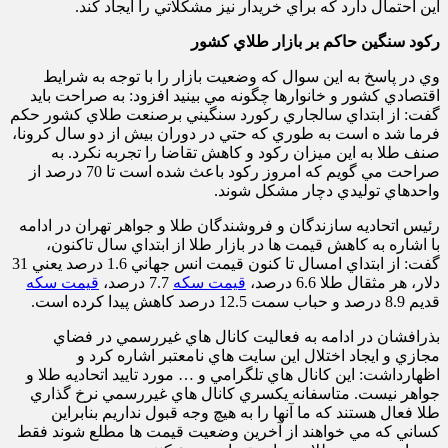
اين احتمال دارد که براي خريدار نيز مشکلاتي را ايجاد کند.
رکود سنگين حاکم بر بازار طلاي کشور
وي در پاسخ به اين سوال که وضعيت بازار را با توجه به شرايط
اقتصادي کشور و خانوارها چگونه مي بينيد افزود: به صراحت بايد
گفت: از ابتداي سالجاري رکورد سنگيني برصنعت طلاي کشور حکم
فرما شد ه است به طوري که حتي در دوران بيش از
دو
سال کرونا،
صنف طلا به اين ميزان رکود و کاهش تقاضا را تجربه نکرد. به
صراحت مي گويم که امروز رکود باعث شده است تا 70 درصد از
واحدهاي توليدي دچار مشکل شوند.
رئيس اتحاديه سازندگان و فروشندگان طلا و جواهر تهران در ادامه
با اشاره به کاهش قيمت ها در بازار طلا از ابتداي سال تاکنون،
گفت: از ابتداي امسال تا کنون قيمت انس جهاني 1.
6
درصد يعني 31
دلار، هر مثقال طلا
6.6
درصد،
قيمت سکه
7.7 درصد،
قيمت سکه
قديم 8.9 درصد و حباب سمت 12.
5
درصد کاهش پيدا کرده است.
بذرافشان در ادامه به فعاليت کانال هاي غيررسمي در فضاي
مجازي و ايجاد اختلال اين سايت هاي نامعتبر اشاره کرد و
اظهارداشت: اين کانال هاي تلگرامي و … مورد تاييد اتحاديه طلا و
جواهر نيست. متاسفانه يکسري کانال هاي غيررسمي نرخ گذاري
طلا فعال هستند که ما آنها را به هيچ وجه قبول نداريم بنابراين
کساني که مي خواهند از آخرين وضعيت قيمت ها مطلع شوند فقط