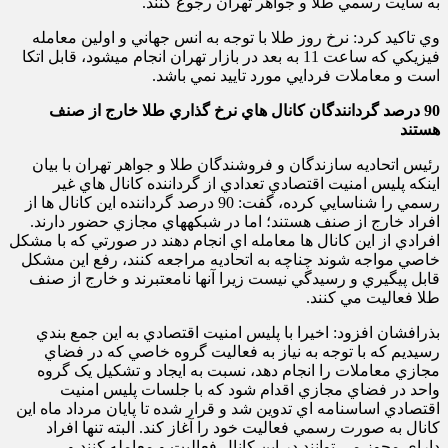
به سايت رسمي طلا و جواهر تهران رجوع کنند.
وي تاکيد کرد: نرخ روز طلا با توجه به انس جهاني و اولين معامله
فيزيکي که ساعت 11 به بعد در بازار تهران انجام ميشود، قابل اتکا
است و معاملات فردايي مورد تاييد نمي باشد.
90
درصد گردانندگان کانال هاي نرخ گذاري طلا خارج از صنف
هستند
رئيس اتحاديه سازندگان و فروشندگان طلا و جواهر تهران با بيان
اينکه پليس امنيت اقتصادي تعدادي از گرداننده کانال هاي غير
رسمي را شناسايي کرده، گفت: 90 درصد گرداننده اين کانال ها از
افراد خارج از صنف هستند؛ اما در شبکههاي مجازي حضور دارند.
افرادي از اين کانال ها معامله اي انجام دهند در صورتي که با مشکل
خاصي مواجه شوند چناچه به اتحاديه مراجعه کنند، رفع اين مشکل
قابل پيگيري و رسيدگي نيست زيرا آنها نامعتبرند و خارج از صنف
طلا فعاليت مي کنند.
بذرافشان افزود: اخيرا با پليس امنيت اقتصادي به اين جمع بندي
رسيديم که با توجه به نياز به فعاليت گروه خاصي که در فضاي
مجازي معاملات را انجام دهد، نسبت به ايجاد و تشکيل يک گروه
واحد در فضاي مجازي اقدام شود که با جلسات پليس امنيت
اقتصادي اساسنامه اي تدوين شد و قرار شده تا پايان مرداد ماه اين
کانال به صورت رسمي فعاليت خود را آغاز کند. البته تنها افراد
داراي مجوز مي توانند در اين کانال فعاليت و معامله کنند و