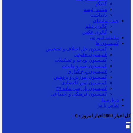
گفتگو
هیئت رئیسه
یادداشت
چند رسانه ای
گالری فیلم
گالری عکس
سامانه آموزش
کمیسیون ها
کمیسیون حل اختلاف و تشخیص
کمیسیون حقوقی
کمیسیون بودجه و تشکیلات
کمیسیون بیمه و مالیات
کمیسیون نرخ گذاری
کمیسیون آموزش و پژوهش
کمیسیون امور اقتصادی
کمیسیون بازرسی ماده ۳۹
کمیسیون فرهنگی و اجتماعی
درباره ما
تماس با ما
کل اخبار
2809
اخبار امروز :
0