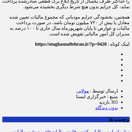
مودیان، کمتر از ۷۲۰ میلیون تومان باشد و مودی مالیات و عوارض
را حداکثر ظرف یکسال از تاریخ ابلاغ برگ قطعی صادرشده پرداخت
نماید، کل جرایم بدون هیچ شرط دیگری بخشیده می‌‏شود.
همچنین، بخشودگی جرایم مودیانی که مجموع مالیات تعیین شده
معادل یا بیش از ۷۲۰ میلیون تومان باشد، در صورت پرداخت
مالیات و عوارض تا پایان شهریورماه سال جاری تا ۱۰۰ درصد به
مدیران کل امور مالیاتی تفویض ‏شده است.
لینک کوتاه :
https://otaghasnaftehran.ir/?p=9428
ارسال توسط :
مولایی
منبع : خبرگزاری ایسنا
303 بازدید
بدون دیدگاه
برچسب ها