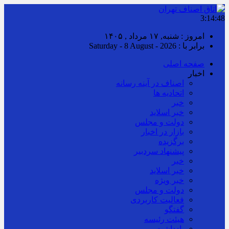
3:14:48
امروز : شنبه, ۱۷ مرداد , ۱۴۰۵
برابر با : Saturday - 8 August - 2026
صفحه اصلی
اخبار
اصناف در آینه رسانه
اتحادیه ها
خبر
خبر اسلايد
دولت و مجلس
بازار در اخبار
برگزیده
پیشنهاد سردبیر
خبر
خبر اسلايد
خبر ویژه
دولت و مجلس
فعالیت کاربردی
گفتگو
هیئت رئیسه
یادداشت