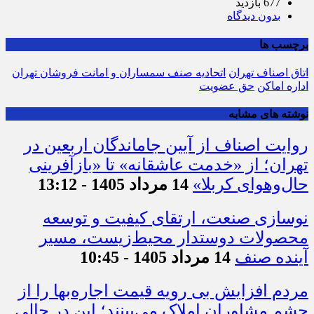
677 بازدید
بدون دیدگاه
برچسب ها
اتاق اصناف تهران
اتحادیه صنف سمساران و امانت فروشان تهران
اداره اماکن
حق عضویت
نوشته های مشابه
روایت اصناف از آیین جاماندگان اربعین در
تهران؛ از «خدمت عاشقانه» تا «بازآفرینی
حال‌وهوای کربلا»
14 مرداد 1405 - 13:12
نوسازی صنعت، ارتقای کیفیت و توسعه
محصولات دوستدار محیط‌زیست، مسیر
آینده صنف
14 مرداد 1405 - 10:45
مردم افزایش بی رویه قیمت اجاره‌بها را از
چشم مشاوران املاک می‌بینند؛ این در حالی