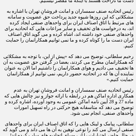
دست ما ناراحت هستند با اینکه ما مقصر نیستیم.
رئیس اتحادیه صنف سمساران و امانت فروشانِ تهران با اشاره به
مشکلاتی که این روزها شیوه جدید پرداخت حق عضویت و سامانه
های مرتبط با اتاق اصناف ایران برای واحدهای صنفی ایجاد کرده
اند، به درخواست های تخفیف و سایر مراعات هایی که اتحادیه برای
واحدهای صنفی خود داشته اند، اشاه کرده و می گوید اتاق اصناف
ایران دست ما را کوتاه کرده و ما نمی توانیم همکارانمان را حمایت
کنیم.
رحیم سلطانی، توضیح می دهد که «پیش از این، با توجه به مشکلاتی
که همکارانمان مطرح می کردند، بعضا در گرفتن حق عضویت به آن
ها تخفیف می دادیم و هوای همکارانمان را داشتیم اما الان به عنوان
نماینده آن ها که در اتحادیه حضور داریم، نمی توانیم از همکارانمان
حمایت کنیم.»
رئیس اتحادیه صنف سمساران و امانت فروشانِ تهران به عدم
همکاری اداره اماکن هم در رابطه با ارائه جواز و نیز چالش هایی که
ماده 27 و 28 آیین نامه اماکن عمومی به وجود آورده، اشاره کرده و
توضیح می دهد که متاسفانه هیچ حرکتی در راه تسهیل امورات
واحدهای صنفی، انجام نمی شود.
سلطانی، پیامک و لینک هایی را که اتاق اصناف ایران برای واحدهای
صنفی ارسال می کند را نوعی توهین به آن ها می داند و می گوید که
در حال حاضر اختیارات را از روسای اتحادیه های سلب کرده اند!