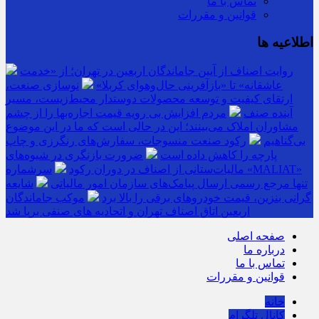
تماس با ما
قوانین و مقررات
اطلاعیه ها
روایت اصناف از آیین جاماندگان اربعین در تهران؛ از «خدمت
عاشقانه» تا «بازآفرینی حال‌وهوای کربلا»
نوسازی صنعت،
ارتقای کیفیت و توسعه محصولات دوستدار محیط‌زیست، مسیر
آینده صنف
مردم افزایش بی رویه قیمت اجاره‌بها را از چشم
مشاوران املاک می‌بینند؛ این در حالی است که ما در این موضوع
بی‌گناهیم
رکود صنعت منسوجات، سفارش‌های رنگرزی و چاپ
پارچه را کاهش داده است
ضرورت بازنگری در شیوه‌های
مالیات‌ستانی از اصناف در دوران رکود
سرشماره «MALIAT»
تنها مرجع رسمی ارسال پیامک‌های سازمان امور مالیاتی
شایعه
گرانی بنزین، قیمت خودروهای برقی را بالا برد
موکب جاماندگان
اربعین اتاق اصناف تهران و اتحادیه های صنفی برپا شد
صفحه اصلی
درباره ما
تماس با ما
قوانین و مقررات
خانه
کانال تلگرام