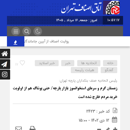
10:57:18
امروز : جمعه, ۱۶ مرداد , ۱۴۰۵
روایت اصناف از آیین جاماندگان اربعین در تهران؛ ا
خانه
اتحادیه ها
خبر
خبر اسلايد
17
گفتگو
هیئت رئیسه
رئیس اتحادیه صنف بنکداران پارچه تهران:
زمستان گرم و سرمای استخوان‎سوز بازار پارچه/ حتی پوشاک هم از اولویت
خرید مردم خارج شده است
کد خبر : 2423
12 دی 1402 - 15:00