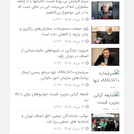
مردم افزایش بی رویه قیمت اجاره‌بها را از چشم
مشاوران املاک می‌بینند؛ این در حالی است که
ما در این موضوع بی‌گناهیم
14 مرداد 1405 - 10:33
رکود صنعت منسوجات، سفارش‌های رنگرزی و
چاپ پارچه را کاهش داده است
14 مرداد 1405 - 10:23
ضرورت بازنگری در شیوه‌های مالیات‌ستانی از
اصناف در دوران رکود
14 مرداد 1405 - 9:36
سرشماره «MALIAT» تنها مرجع رسمی ارسال
پیامک‌های سازمان امور مالیاتی
14 مرداد 1405 - 9:29
شایعه گرانی بنزین، قیمت خودروهای برقی را بالا
برد
14 مرداد 1405 - 8:38
موکب جاماندگان اربعین اتاق اصناف تهران و
اتحادیه های صنفی برپا شد
13 مرداد 1405 - 10:20