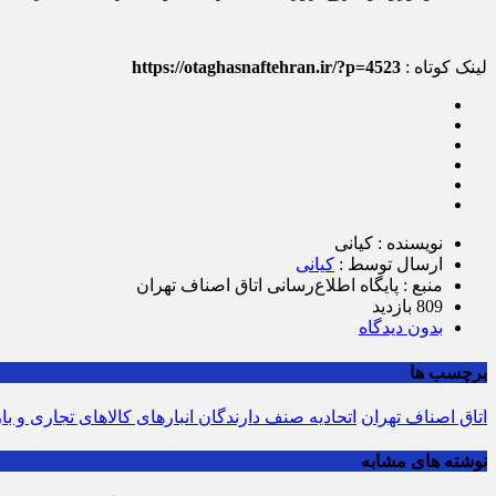
لینک کوتاه :
https://otaghasnaftehran.ir/?p=4523
نویسنده : کیانی
ارسال توسط :
کیانی
منبع : پایگاه اطلاع‌رسانی اتاق اصناف تهران
809 بازدید
بدون دیدگاه
برچسب ها
اتاق اصناف تهران
اتحادیه صنف دارندگان انبارهای کالاهای تجاری و با
نوشته های مشابه