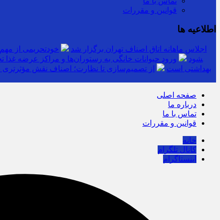
تماس با ما
قوانین و مقررات
اطلاعیه ها
اجلاس ماهانه اتاق اصناف تهران برگزار شد
خودتحریمی از مهم
توزیع کالاهای اساسی ۳ برابر تقاضاست/ نظارت‎های ناعادلانه منتج به نارضایتی واردکننده، توزیع‎کننده و خرده‎فروش می‎شود
ورود حیوانات خانگی به رستوران‌ها و مراکز عرضه غذا ت
بهداشتی است
از تصمیم‌سازی تا نظارت؛ اصناف نقش مؤثرتری در
صفحه اصلی
درباره ما
تماس با ما
قوانین و مقررات
خانه
کانال تلگرام
اینستاگرام