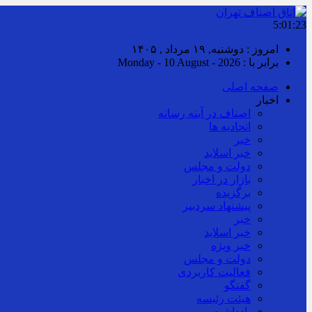
5:01:24
امروز : دوشنبه, ۱۹ مرداد , ۱۴۰۵
برابر با : Monday - 10 August - 2026
صفحه اصلی
اخبار
اصناف در آینه رسانه
اتحادیه ها
خبر
خبر اسلايد
دولت و مجلس
بازار در اخبار
برگزیده
پیشنهاد سردبیر
خبر
خبر اسلايد
خبر ویژه
دولت و مجلس
فعالیت کاربردی
گفتگو
هیئت رئیسه
یادداشت