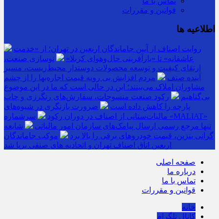
تماس با ما
قوانین و مقررات
اطلاعیه ها
روایت اصناف از آیین جاماندگان اربعین در تهران؛ از «خدمت
عاشقانه» تا «بازآفرینی حال‌وهوای کربلا»
نوسازی صنعت،
ارتقای کیفیت و توسعه محصولات دوستدار محیط‌زیست، مسیر
آینده صنف
مردم افزایش بی رویه قیمت اجاره‌بها را از چشم
مشاوران املاک می‌بینند؛ این در حالی است که ما در این موضوع
بی‌گناهیم
رکود صنعت منسوجات، سفارش‌های رنگرزی و چاپ
پارچه را کاهش داده است
ضرورت بازنگری در شیوه‌های
مالیات‌ستانی از اصناف در دوران رکود
سرشماره «MALIAT»
تنها مرجع رسمی ارسال پیامک‌های سازمان امور مالیاتی
شایعه
گرانی بنزین، قیمت خودروهای برقی را بالا برد
موکب جاماندگان
اربعین اتاق اصناف تهران و اتحادیه های صنفی برپا شد
صفحه اصلی
درباره ما
تماس با ما
قوانین و مقررات
خانه
کانال تلگرام