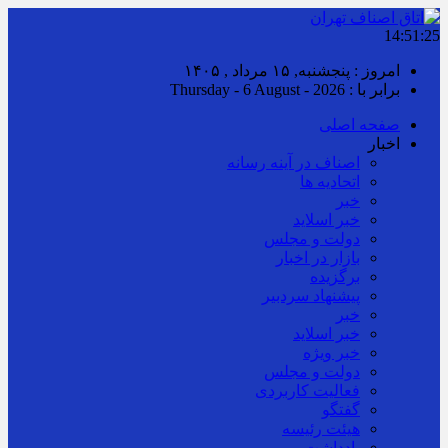
14:51:26
امروز : پنجشنبه, ۱۵ مرداد , ۱۴۰۵
برابر با : Thursday - 6 August - 2026
صفحه اصلی
اخبار
اصناف در آینه رسانه
اتحادیه ها
خبر
خبر اسلايد
دولت و مجلس
بازار در اخبار
برگزیده
پیشنهاد سردبیر
خبر
خبر اسلايد
خبر ویژه
دولت و مجلس
فعالیت کاربردی
گفتگو
هیئت رئیسه
یادداشت