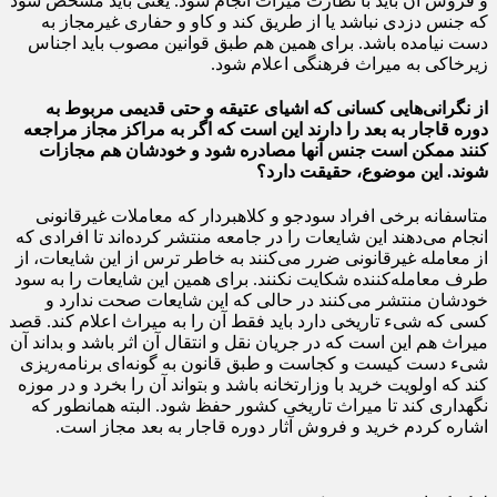
و فروش آن باید با نظارت میراث انجام ‌شود. یعنی باید مشخص شود
که جنس دزدی نباشد یا از طریق کند و کاو و حفاری غیرمجاز به
دست نیامده باشد. برای همین هم طبق قوانین مصوب باید اجناس
زیرخاکی به میراث فرهنگی اعلام شود.
از نگرانی‌هایی کسانی که اشیای عتیقه و حتی قدیمی مربوط به
دوره قاجار به بعد را دارند این است که اگر به مراکز مجاز مراجعه
کنند ممکن است جنس آنها مصادره شود و خودشان هم مجازات
شوند. این موضوع، حقیقت دارد؟
متاسفانه برخی افراد سودجو و کلاهبردار که معاملات غیرقانونی
انجام می‌دهند این شایعات را در جامعه منتشر کرده‌اند تا افرادی که
از معامله غیرقانونی ضرر می‌کنند به خاطر ترس از این شایعات، از
طرف معامله‌کننده شکایت نکنند. برای همین این شایعات را به سود
خودشان منتشر می‌کنند در حالی که این شایعات صحت ندارد و
کسی که شی‌ء تاریخی دارد باید فقط آن را به میراث اعلام کند. قصد
میراث هم این است که در جریان نقل و انتقال آن اثر باشد و بداند آن
شیء دست کیست و کجاست و طبق قانون به گونه‌ای برنامه‌ریزی
کند که اولویت خرید با وزارتخانه باشد و بتواند آن را بخرد و در موزه
نگهداری کند تا میراث تاریخی کشور حفظ شود. البته همانطور که
اشاره کردم خرید و فروش آثار دوره قاجار به بعد مجاز است.