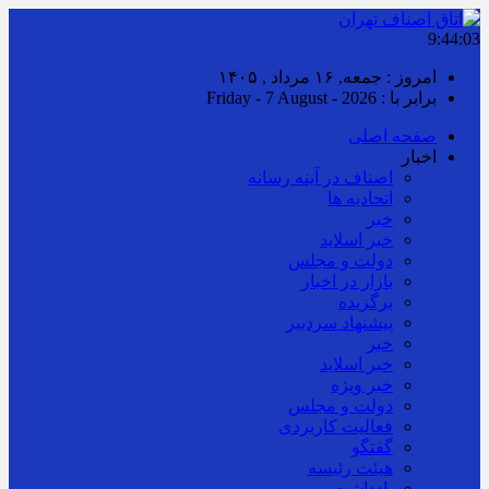
9:44:03
امروز : جمعه, ۱۶ مرداد , ۱۴۰۵
برابر با : Friday - 7 August - 2026
صفحه اصلی
اخبار
اصناف در آینه رسانه
اتحادیه ها
خبر
خبر اسلايد
دولت و مجلس
بازار در اخبار
برگزیده
پیشنهاد سردبیر
خبر
خبر اسلايد
خبر ویژه
دولت و مجلس
فعالیت کاربردی
گفتگو
هیئت رئیسه
یادداشت