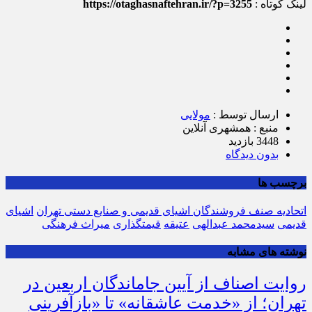
لینک کوتاه :
https://otaghasnaftehran.ir/?p=3255
ارسال توسط :
مولایی
منبع : همشهری آنلاین
3448 بازدید
بدون دیدگاه
برچسب ها
اتحادیه صنف فروشندگان اشیای قدیمی و صنایع دستی تهران
اشیای
قدیمی
سیدمحمد عبدالهی
عتیقه
قیمت‎گذاری
میراث فرهنگی
نوشته های مشابه
روایت اصناف از آیین جاماندگان اربعین در
تهران؛ از «خدمت عاشقانه» تا «بازآفرینی