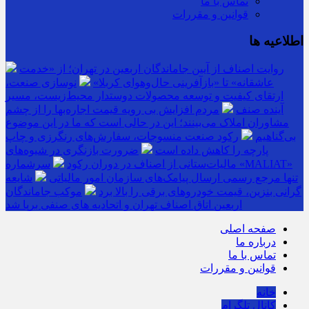
تماس با ما
قوانین و مقررات
اطلاعیه ها
روایت اصناف از آیین جاماندگان اربعین در تهران؛ از «خدمت
عاشقانه» تا «بازآفرینی حال‌وهوای کربلا»
نوسازی صنعت،
ارتقای کیفیت و توسعه محصولات دوستدار محیط‌زیست، مسیر
آینده صنف
مردم افزایش بی رویه قیمت اجاره‌بها را از چشم
مشاوران املاک می‌بینند؛ این در حالی است که ما در این موضوع
بی‌گناهیم
رکود صنعت منسوجات، سفارش‌های رنگرزی و چاپ
پارچه را کاهش داده است
ضرورت بازنگری در شیوه‌های
مالیات‌ستانی از اصناف در دوران رکود
سرشماره «MALIAT»
تنها مرجع رسمی ارسال پیامک‌های سازمان امور مالیاتی
شایعه
گرانی بنزین، قیمت خودروهای برقی را بالا برد
موکب جاماندگان
اربعین اتاق اصناف تهران و اتحادیه های صنفی برپا شد
صفحه اصلی
درباره ما
تماس با ما
قوانین و مقررات
خانه
کانال تلگرام