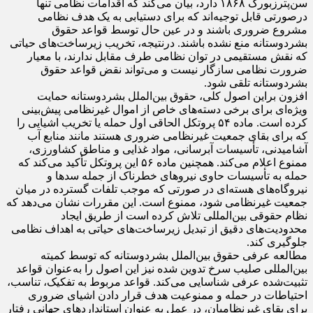
ریشه در اسناد کلاسیک حقوق مخاصمات مسلحانه، از جمله بیانیه
سن‌پترزبورگ ۱۸۶۸ دارد، بیان می‌کند که اقدامات نظامی تنها
درصورتی قابل توجیه‌اند که برای دستیابی به یک هدف نظامی
مشروع ضروری باشند و در عین حال توسط قواعد حقوق
بشردوستانه منع نشده باشند. درنتیجه، تخریب زیرساخت‌های حیاتی
که نقش مستقیمی در توان نظامی طرف مقابل ندارند، با معیار
ضرورت نظامی سازگار نیست و می‌تواند نقض قواعد حقوق
بشردوستانه تلقی شود.
افزون براین اصول کلی، حقوق بین‌الملل بشردوستانه حمایت
ویژه‌ای برای برخی دسته‌های خاص از اموال غیرنظامی پیش‌بینی
کرده است. ماده ۵۴ پروتکل الحاقی اول حمله یا تخریب اشیایی را
که برای بقای جمعیت غیرنظامی ضروری هستند مانند منابع آب
آشامیدنی، تأسیسات آبرسانی، مواد غذایی و مناطق کشاورزی،
ممنوع اعلام می‌کند. همچنین ماده ۵۶ این پروتکل تأکید می‌کند که
حمله به تأسیسات حاوی نیروهای خطرناک از جمله سدها و
نیروگاه‌های هسته‌ای در صورتی که موجب تلفات گسترده در میان
جمعیت غیرنظامی شود، ممنوع است. این مقررات نشان می‌دهد که
نظام حقوقی بین‌المللی تلاش کرده است از طریق ایجاد
محدودیت‌های دقیق از تبدیل زیرساخت‌های حیاتی به اهداف نظامی
جلوگیری کند.
مطالعه عرفی حقوق بین‌الملل بشردوستانه که توسط کمیته
بین‌المللی صلیب سرخ تدوین شده نیز این اصول را به‌عنوان قواعد
تثبیت‌شده عرفی شناسایی می‌کند. قواعد مربوط به تفکیک، تناسب،
احتیاطات در حمله و ممنوعیت هدف قرار دادن اشیای ضروری