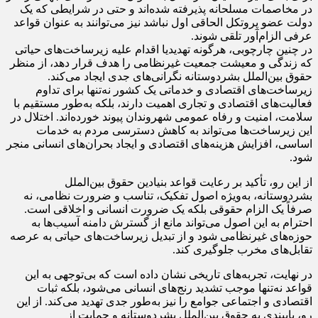
برای بقای غیرنظامیان، در عمل به‌ عنوان استانداردهای جهانی رفتار
در مخاصمات مسلحانه پذیرفته شده‌اند و حتی در شرایطی که یک
دولت عضو پروتکل الحاقی اول نباشد نیز می‌توانند به‌ عنوان قواعد
عرفی الزام‌آور تلقی شوند.
در چنین چارچوبی، هرگونه تهدیدیا اقدام علیه زیرساخت‌های حیاتی
که زندگی و معیشت جمعیت غیرنظامی را هدف قرار دهد، از منظر
حقوق بین‌الملل بشردوستانه نگرانی‌های جدی ایجاد می‌کند.
زیرساخت‌های اقتصادی و خدماتی یک کشور نه‌تنها برای تداوم
فعالیت‌های اقتصادی و تجاری اهمیت دارند، بلکه به‌طور مستقیم با
سلامت، امنیت و رفاه عمومی شهروندان پیوند خورده‌اند. اختلال در
این زیرساخت‌ها می‌تواند به کاهش دسترسی مردم به خدمات
اساسی، افزایش هزینه‌های اقتصادی و ایجاد بحران‌های انسانی منجر
شود.
از این رو، تأکید بر رعایت قواعد بنیادین حقوق بین‌الملل
بشردوستانه، به‌ویژه اصول تفکیک، تناسب و ضرورت نظامی، نه
صرفاً یک الزام حقوقی بلکه یک ضرورت انسانی و اخلاقی است.
احترام به این اصول می‌تواند مانع از گسترش دامنه آسیب‌ها به
حوزه‌های غیرنظامی شود و از تبدیل زیرساخت‌های حیاتی به عرصه
تقابل‌های مخرب جلوگیری کند.
در نهایت، تجربه‌های تاریخی نشان داده است که بی‌توجهی به این
قواعد نه‌تنها موجب تشدید رنج‌های انسانی می‌شود، بلکه ثبات
اقتصادی و اجتماعی جوامع را نیز به‌طور جدی تهدید می‌کند. از این