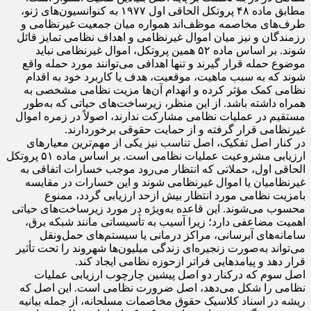
نظامی در درجه نخست بر پایه اصل بنیادین تفکیک استوار است.
مطابق ماده ۴۸ پروتکل الحاقی اول ۱۹۷۷ به کنوانسیون‌های ژنو،
طرف‌های مخاصمه موظف‌اند همواره میان جمعیت غیرنظامی و
رزمندگان و نیز میان اموال غیرنظامی و اهداف نظامی تمایز قائل
شوند. بر اساس ماده ۵۲ همین پروتکل، اموال غیرنظامی نباید
موضوع حمله قرار گیرند و تنها اهدافی می‌توانند مورد حمله واقع
شوند که به سبب ماهیت، موقعیت، هدف یا کاربرد خود به اقدام
نظامی کمک مؤثر کرده و انهدام آن‌ها مزیت نظامی مشخصی به
همراه داشته باشد. از این منظر، زیرساخت‌های حیاتی که به‌طور
مستقیم در عملیات نظامی مشارکت ندارند، اصولاً در زمره اموال
غیرنظامی قرار گرفته و از حمایت حقوقی برخوردارند.
در کنار اصل تفکیک، اصل تناسب نیز یکی از مهم‌ترین معیارهای
ارزیابی مشروعیت عملیات نظامی است. بر اساس ماده ۵۱ پروتکل
الحاقی اول، حملاتی که انتظار می‌رود موجب خسارات اتفاقی به
غیرنظامیان یا اموال غیرنظامی شوند و این خسارات در مقایسه
بامزیت نظامی مورد انتظار بیش ازحد ارزیابی گردد، ممنوع
محسوب می‌شوند. این قاعده به‌ویژه در مورد زیرساخت‌های حیاتی
اهمیت مضاعفی دارد؛ زیرا آسیب به تأسیساتی مانند شبکه برق،
سامانه‌های آبرسانی، مراکز درمانی یا سیستم‌های حمل‌ونقل
می‌تواند به‌صورت زنجیره‌ای زندگی میلیون‌ها شهروند را تحت تأثیر
قرار دهد و پیامدهایی فراتر ازحوزه نظامی ایجاد کند.
اصل سوم که درکنار دو اصل پیشین چارچوب ارزیابی عملیات
نظامی را شکل می‌دهد، اصل ضرورت نظامی است. این اصل که