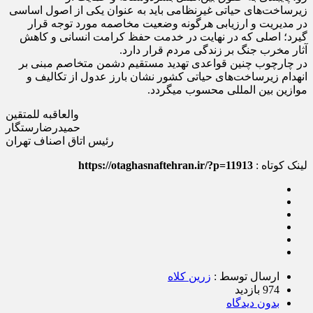
رو، پایبندی به حقوق بین‌الملل بشردوستانه و حمایت از
زیرساخت‌های حیاتی غیرنظامی باید به‌ عنوان یکی از اصول اساسی
در مدیریت و ارزیابی هرگونه وضعیت مخاصمه مورد توجه قرار
گیرد؛ اصلی که در نهایت در خدمت حفظ کرامت انسانی و کاهش
آثار مخرب جنگ بر زندگی مردم قرار دارد.
در چارچوب چنین قواعدی تهدید مستقیم دشمن متخاصم مبنی بر
انهدام زیرساخت‌های حیاتی کشور نشان بارز عدول از تکالیف و
موازین بین المللی محسوب می‎گردد.
والعاقبه للمتقین
حمیدرضارستگار
رئیس اتاق اصناف تهران
لینک کوتاه :
https://otaghasnaftehran.ir/?p=11913
ارسال توسط :
زرین کلاه
974 بازدید