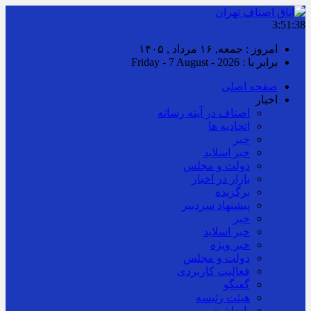
3:51:40
امروز : جمعه, ۱۶ مرداد , ۱۴۰۵
برابر با : Friday - 7 August - 2026
صفحه اصلی
اخبار
اصناف در آینه رسانه
اتحادیه ها
خبر
خبر اسلايد
دولت و مجلس
بازار در اخبار
برگزیده
پیشنهاد سردبیر
خبر
خبر اسلايد
خبر ویژه
دولت و مجلس
فعالیت کاربردی
گفتگو
هیئت رئیسه
یادداشت