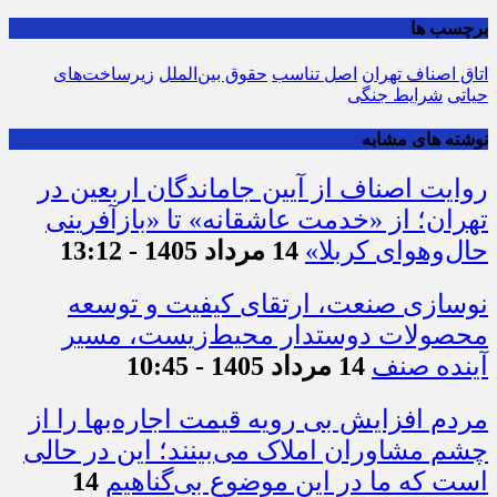
بدون دیدگاه
برچسب ها
اتاق اصناف تهران
اصل تناسب
حقوق بین‌الملل
زیرساخت‌های
حیاتی
شرایط جنگی
نوشته های مشابه
روایت اصناف از آیین جاماندگان اربعین در
تهران؛ از «خدمت عاشقانه» تا «بازآفرینی
حال‌وهوای کربلا»
14 مرداد 1405 - 13:12
نوسازی صنعت، ارتقای کیفیت و توسعه
محصولات دوستدار محیط‌زیست، مسیر
آینده صنف
14 مرداد 1405 - 10:45
مردم افزایش بی رویه قیمت اجاره‌بها را از
چشم مشاوران املاک می‌بینند؛ این در حالی