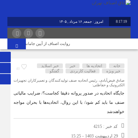
8:17:19
امروز : جمعه, ۱۶ مرداد , ۱۴۰۵
روایت اصناف از آیین جاماندگان اربعین در تهرا
خانه
اتحادیه ها
خبر
خبر اسلايد
40
خبر ویژه
فعالیت کاربردی
گفتگو
صادق فیض‌آبادی، رئیس اتحادیه صنف تولیدکنندگان و تعمیرکاران تجهیزات
الکترونیک و حفاظتی:
جایگاه اتحادیه در صدور پروانه دقیقا کجاست؟/ ضرایب مالیاتی
صنف ما باید کم شود/ با این روال، اتحادیه‌ها با بحران مواجه
خواهندشد
کد خبر : 4215
29 اردیبهشت 1403 - 15:25