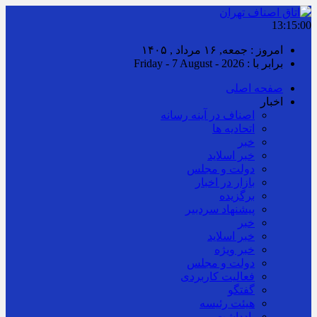
13:15:00
امروز : جمعه, ۱۶ مرداد , ۱۴۰۵
برابر با : Friday - 7 August - 2026
صفحه اصلی
اخبار
اصناف در آینه رسانه
اتحادیه ها
خبر
خبر اسلايد
دولت و مجلس
بازار در اخبار
برگزیده
پیشنهاد سردبیر
خبر
خبر اسلايد
خبر ویژه
دولت و مجلس
فعالیت کاربردی
گفتگو
هیئت رئیسه
یادداشت