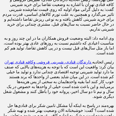
کافه قنادی تهران با اشاره به وضعیت تقاضا برای خرید شیرینی
گفت: به دلیل گرانی مواد اولیه که روی قیمت تمام‌شده شیرینی
تاثیر می‌گذارد و همچنین به علت تورم کالاهای اساسی، قدرت مردم
برای خرید شیرینی کاهش یافته و به نوعی ریزش تقاضا داشته‌ایم و
در حال حاضر نسبت به سال‌های قبل، مشتری چندانی برای خرید
شیرینی نداریم.
وی ادامه داد: البته وضعیت فروش همکاران ما در این چند روز و به
مناسبت اعیادی که داشتیم نسبت به روزهای عادی بهتر بوده است،
اما باز مثل سال‌های قبل نیست و در پی کاهش تقاضا، تولید هم کم
شده است.
رئیس اتحادیه
دارندگان قنادی، شیرینی فروشی وکافه قنادی تهران
بیان کرد: واقعیت این است که با توجه به هزینه‌های بالایی که صنف
ما دارد تولید شیرینی توجیه اقتصادی چندانی ندارد و تولید ما خیلی
کم شده است. در این میان شاید بعضی از واحدها که برند هستند
خوب کار کنند اما بقیه واحدهایمان به سختی از پس هزینه‌ها
برمی‌آیند و این باعث شده است خیلی از واحدها به خصوص در یک
سال و نیم تا دو سال اخیر، پروانه‌ خود را باطل کنند و مشغول شغل
دیگری شوند.
بهره‌مند در پاسخ به اینکه آیا مشکل تامین شکر برای قنادی‌ها حل
شده است؟ گفت: خوشبختانه الان وضعیت بهتر شده و تهیه شکر
راحت شده است و شکر به اندازه کافی عرضه می‌شود و تعاونی ما