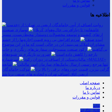
تماس با ما
قوانین و مقررات
اطلاعیه ها
روایت اصناف از آیین جاماندگان اربعین در تهران؛ از «خدمت
عاشقانه» تا «بازآفرینی حال‌وهوای کربلا»
نوسازی صنعت،
ارتقای کیفیت و توسعه محصولات دوستدار محیط‌زیست، مسیر
آینده صنف
مردم افزایش بی رویه قیمت اجاره‌بها را از چشم
مشاوران املاک می‌بینند؛ این در حالی است که ما در این موضوع
بی‌گناهیم
رکود صنعت منسوجات، سفارش‌های رنگرزی و چاپ
پارچه را کاهش داده است
ضرورت بازنگری در شیوه‌های
مالیات‌ستانی از اصناف در دوران رکود
سرشماره «MALIAT»
تنها مرجع رسمی ارسال پیامک‌های سازمان امور مالیاتی
شایعه
گرانی بنزین، قیمت خودروهای برقی را بالا برد
موکب جاماندگان
اربعین اتاق اصناف تهران و اتحادیه های صنفی برپا شد
صفحه اصلی
درباره ما
تماس با ما
قوانین و مقررات
خانه
کانال تلگرام