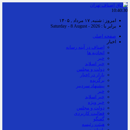
10:40:30
امروز : شنبه, ۱۷ مرداد , ۱۴۰۵
برابر با : Saturday - 8 August - 2026
صفحه اصلی
اخبار
اصناف در آینه رسانه
اتحادیه ها
خبر
خبر اسلايد
دولت و مجلس
بازار در اخبار
برگزیده
پیشنهاد سردبیر
خبر
خبر اسلايد
خبر ویژه
دولت و مجلس
فعالیت کاربردی
گفتگو
هیئت رئیسه
یادداشت