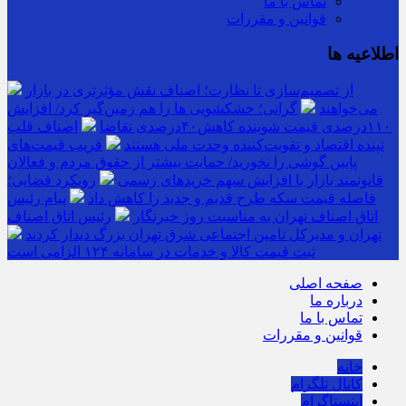
تماس با ما
قوانین و مقررات
اطلاعیه ها
از تصمیم‌سازی تا نظارت؛ اصناف نقش مؤثرتری در بازار
می‌خواهند
گرانی؛ خشکشویی‌ ها را هم زمین‌گیر کرد/ افزایش
۱۱۰درصدی قیمت شوینده کاهش۴۰درصدی تقاضا
اصناف قلب
تپنده اقتصاد و تقویت‌کننده وحدت ملی هستند
فریب قیمت‌های
پایین گوشی را نخورید/ حمایت بیشتر از حقوق مردم و فعالان
قانونمند بازار با افزایش سهم خریدهای رسمی
رویکرد قضایی؛
فاصله قیمت سکه طرح قدیم و جدید را کاهش داد
پیام رئیس
اتاق اصناف تهران به مناسبت روز خبرنگار
رئیس اتاق اصناف
تهران و مدیرکل تامین اجتماعی شرق تهران بزرگ دیدار کردند
ثبت قیمت کالا و خدمات در سامانه ۱۲۴ الزامی است
صفحه اصلی
درباره ما
تماس با ما
قوانین و مقررات
خانه
کانال تلگرام
اینستاگرام