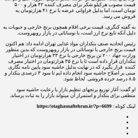
قیمت مصوب هرکیلو شکر برای مصرف کننده ۴۲ هزار و ۵۰۰
تومان است، اما بدلیل فراوانی عرضه با نرخ ۴۱ هزارتومان به
فروش می رسد.
به گفته کنگری، قیمت برخی اقلام همچون برنج خارجی و حبوبات به
دلیل آنکه تابع نرخ ارز است، با نوساناتی در بازار روبه‎روست.
رئیس اتحادیه صنف بنکداران مواد غذایی تهران ادامه داد: هم اکنون
قیمت برنج خارجی با نوساناتی در بازار روبه‎روست که بدین منظور
وزارت جهاد ۲۰۰ تن برنج خارجی با نرخ ۳۳ هزارتومان در اختیار
بنکداران قرار داده است تا با نرخ ۳۵ هزارتومان در اختیار مصرف
کننده قرار بگیرد که در نهایت بدلیل حاشیه سود پایین نامه نگاری
مبنی بر اصلاح حاشیه سود انجام داده ایم تا سود ۳ درصدی بنکدار و
۸.۵ درصد خرده فروشی لحاظ شود.
او گفت: آغاز توزیع برنج‎های تنظیم بازار با رعایت حاشیه سود
منطقی برای بنکدار و استمرار آن می‎تواند بازار را به ثبات برساند.
لینک کوتاه :
https://otaghasnaftehran.ir/?p=6699