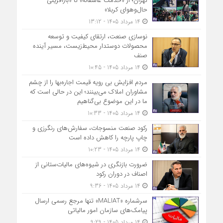
تهران؛ از «خدمت عاشقانه» تا «بازآفرینی
حال‌وهوای کربلا»
14 مرداد 1405 - 13:12
نوسازی صنعت، ارتقای کیفیت و توسعه
محصولات دوستدار محیط‌زیست، مسیر آینده
صنف
14 مرداد 1405 - 10:45
مردم افزایش بی رویه قیمت اجاره‌بها را از چشم
مشاوران املاک می‌بینند؛ این در حالی است که
ما در این موضوع بی‌گناهیم
14 مرداد 1405 - 10:33
رکود صنعت منسوجات، سفارش‌های رنگرزی و
چاپ پارچه را کاهش داده است
14 مرداد 1405 - 10:23
ضرورت بازنگری در شیوه‌های مالیات‌ستانی از
اصناف در دوران رکود
14 مرداد 1405 - 9:36
سرشماره «MALIAT» تنها مرجع رسمی ارسال
پیامک‌های سازمان امور مالیاتی
14 مرداد 1405 - 9:29