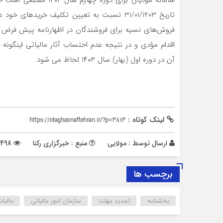
تاریخ 31/01/1403 نسبت به تعیین تکلیف خریدهای 
آن در دوره اول (بهار) سال ۱۴۰۳ لحاظ می شود.
لینک کوتاه :
https://otaghasnaftehran.ir/?p=3813
ارسال توسط :
مولایی
منبع : خبرگزاری رکنا
498 بازدید
برچسب ها
بخشنامه
تمدید مهلت
سازمان امور مالیاتی
مالیات