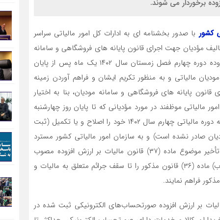
ی کشور
با صدور بخشنامه ای به ادارات کل امور مالیاتی سراسر
مقررات ماده (۳) قانون تسهیل تکالیف مؤدیان جهت اجرای قانون پایانه های فروشگاهی و سامانه
مؤدیان آخرین مهلت استرداد اظهارنامه مالیات بر ارزش افزوده دوره چهارم فصل زمستان سال ۱۴۰۲ یک ماه پس از پایان
ودیان مالیاتی و به منظور تکریم ایشان و فراهم آوردن زمینه
 قانون پایانه های فروشگاهی و سامانه مودیان، بنا به اختیار
دارات کل امور مالیاتی موظفند در مورد مؤدیانی که تا پایان روز چهارشنبه
مورخ 12/02/1403 اظهارنامه مالیات بر ارزش افزوده مربوط به دوره مالیاتی چهارم سال ۱۴۰۲ خود را اصلاح و یا تکمیل (ثبت
یان صادر نشده است) و به سازمان امور مالیاتی کشور مسترد
نمایند امکان برخورداری صد درصدی از بخشودگی جریمه تأخیر موضوع ماده (۳۷) قانون مالیات بر ارزش افزوده مصوب
02/03/1400 را تا زمان فوق و همچنین جرائم موضوع بند (ب) ماده (۳۶) قانون مذکور را تا سقف جرائم متعلق به مالیات و
ذکور فراهم نمایند.
ت بر ارزش افزوده صورتحساب‌های الکترونیکی ثبت شده در
ه چهارم سال ۱۴۰۲ مقتضی است خریداران کالا و خدمات دارای صورتحساب الکترونیکی حداکثر تا