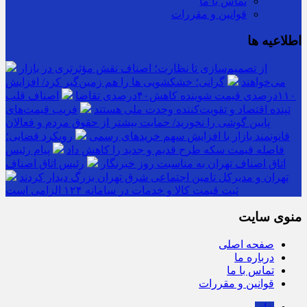
تماس با ما
قوانین و مقررات
اطلاعیه ها
از تصمیم‌سازی تا نظارت؛ اصناف نقش مؤثرتری در بازار
می‌خواهند
گرانی؛ خشکشویی‌ ها را هم زمین‌گیر کرد/ افزایش
۱۱۰درصدی قیمت شوینده کاهش۴۰درصدی تقاضا
اصناف قلب
تپنده اقتصاد و تقویت‌کننده وحدت ملی هستند
فریب قیمت‌های
پایین گوشی را نخورید/ حمایت بیشتر از حقوق مردم و فعالان
قانونمند بازار با افزایش سهم خریدهای رسمی
رویکرد قضایی؛
فاصله قیمت سکه طرح قدیم و جدید را کاهش داد
پیام رئیس
اتاق اصناف تهران به مناسبت روز خبرنگار
رئیس اتاق اصناف
تهران و مدیرکل تامین اجتماعی شرق تهران بزرگ دیدار کردند
ثبت قیمت کالا و خدمات در سامانه ۱۲۴ الزامی است
منوی سایت
صفحه اصلی
درباره ما
تماس با ما
قوانین و مقررات