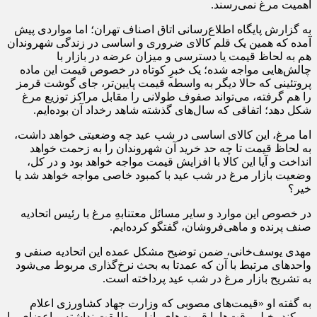
اهمیت مرغ نمی‌رسند.
به گزارش پایگاه اطلاع‌رسانی اتاق اصناف تهران؛ اما مواردی پیش
آمده که همین یک قلم کالای ضروری و اساسی در زندگی شهروندان
هم به لحاظ قیمت یا دسترسی و میزان عرضه در بازار با
چالش‌هایی مواجه شده؛ یک خبرِ کوتاه در خصوص قیمت این ماده
پروتئینی که حالا دیگر به واسطه قیمت پایین‌تر، جای گوشت قرمز
را هم گرفته، می‌تواند صفوف طولانی را مقابل مراکز توزیع مرغ
شکل دهد؛ اتفاقی که سال‌های گذشته شاهد رخداد آن بوده‌ایم.
اما مرغ، این کالای اساسی در شب عید چه وضعیتی خواهد داشت،
به لحاظ قیمت تا چه‌ حد خرید آن شهروندان را به زحمت خواهد
انداخت و آیا این کالا با افزایش قیمت مواجه خواهد بود و در کل،
وضعیت بازار مرغ در شب عید با کمبود خاصی مواجه خواهد شد یا
خیر؟
در خصوص این موارد و سایر مسائل معتنابهِ مرغ با رئیس اتحادیه
صنف پرنده و ماهی‌فروشان، گفتگو کرده‌ایم.
مهدی یوسف‌خانی، ضمن توضیح مشکل عمده این اتحادیه صنفی و
واحدهای مرتبط با آن که عمدتا به بحث نرخ‌گذاری مربوط می‌شود
به تشریح بازار مرغ در شب عید پرداخته است.
به گفته او «قیمت‌های مصوبی که وزارت جهاد کشاورزی اعلام
می‌کند، خیلی‌وقت‌ها با قیمت‌های بازار مطابقت نداشته و اعضای ما