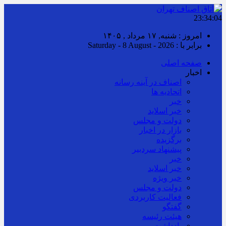
23:34:05
امروز : شنبه, ۱۷ مرداد , ۱۴۰۵
برابر با : Saturday - 8 August - 2026
صفحه اصلی
اخبار
اصناف در آینه رسانه
اتحادیه ها
خبر
خبر اسلايد
دولت و مجلس
بازار در اخبار
برگزیده
پیشنهاد سردبیر
خبر
خبر اسلايد
خبر ویژه
دولت و مجلس
فعالیت کاربردی
گفتگو
هیئت رئیسه
یادداشت