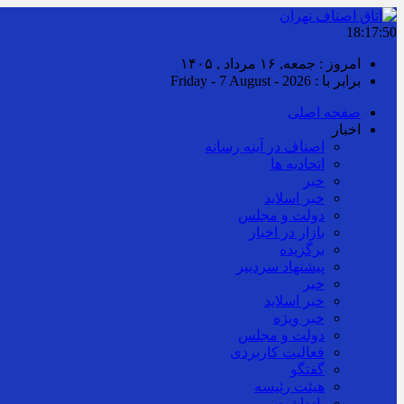
18:17:50
امروز : جمعه, ۱۶ مرداد , ۱۴۰۵
برابر با : Friday - 7 August - 2026
صفحه اصلی
اخبار
اصناف در آینه رسانه
اتحادیه ها
خبر
خبر اسلايد
دولت و مجلس
بازار در اخبار
برگزیده
پیشنهاد سردبیر
خبر
خبر اسلايد
خبر ویژه
دولت و مجلس
فعالیت کاربردی
گفتگو
هیئت رئیسه
یادداشت