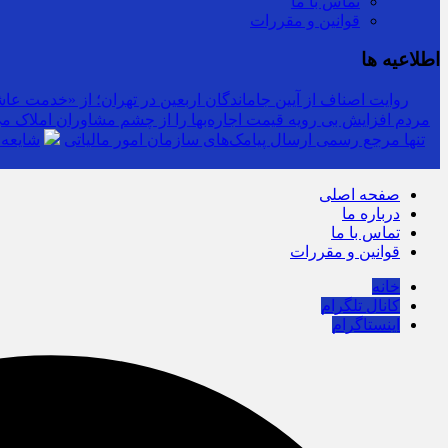
تماس با ما
قوانین و مقررات
اطلاعیه ها
روایت اصناف از آیین جاماندگان اربعین در تهران؛ از «خدمت عاشق
مردم افزایش بی رویه قیمت اجاره‌بها را از چشم مشاوران املاک می‌
سرشماره «MALIAT» تنها مرجع رسمی ارسال پیامک‌های سازمان امور مالیاتی
شایعه 
صفحه اصلی
درباره ما
تماس با ما
قوانین و مقررات
خانه
کانال تلگرام
اینستاگرام