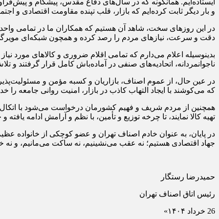
ایستاده‌ایم. همانگونه که در سال‌های دفاع مقدس، پیشگام و پیش‌قرا
و بار دیگر ثابت کرده‌ایم که بازار، قلب تپنده مقاومت اقتصادی و اج
در این روزهای سخت، شاهد آن هستیم که همکاران ما در تمامی واحدهای 
دقت و سرعت، نیازهای مردم را رصد کرده و همچون شبکه‌ای مویرگی، در
بدینوسیله اعلام می‌دارم که تمامی اقلام ضروری و کالاهای مورد نیا
ناجوانمردانه، اتحادیه‌های صنفی در آماده‌باش کامل قرار گرفتند و تلا
در عین حال، از عموم اصناف، بازاریان و کسبه مؤمن و مسئولیت‌پذیر 
که می‌کوشند با ایجاد التهاب کاذب در بازار، امنیت روانی جامعه را خد
همچنین از مردم شریف و فهیم کشورمان درخواست می‌شود با اتکال به لطف
تهیه کالا نمایند، تا چرخه توزیع و تأمین، با نظم و آرامش ادامه یافته 
در پایان، به عنوان خادم اصناف تهران و عضو کوچکی از خانواده عظیم با
جهاد اقتصادی هستیم؛ نه عقب می‌نشینیم، نه ساکت می‌مانیم، و نه خست
حمیدرضا رستگار
رئیس اتاق اصناف تهران
26 خرداد ۱۴۰۴»