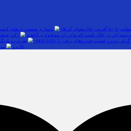
انه» تا «بازآفرینی حال‌وهوای کربلا»
نوسازی صنعت، ارتقای کیفی
بینند؛ این در حالی است که ما در این موضوع بی‌گناهیم
رکود صنعت
گرانی بنزین، قیمت خودروهای برقی را
ضرورت بازنگری
بالا برد
موک