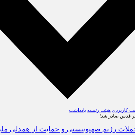
یت کاربردی
هیئت رئیسه
یادداشت
لگر قدس صادر شد؛
حملات رژیم صهیونیستی و حمایت از همدلی مل