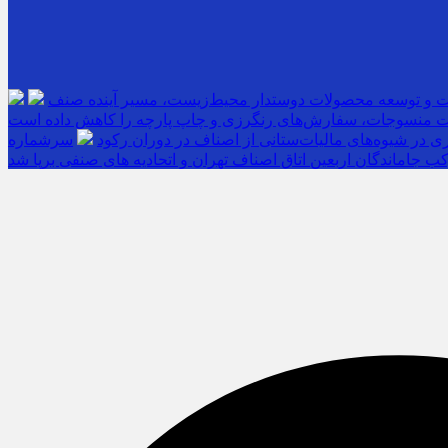
ت و توسعه محصولات دوستدار محیط‌زیست، مسیر آینده صنف
 منسوجات، سفارش‌های رنگرزی و چاپ پارچه را کاهش داده است
 در شیوه‌های مالیات‌ستانی از اصناف در دوران رکود
ب جاماندگان اربعین اتاق اصناف تهران و اتحادیه های صنفی برپا شد