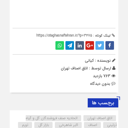
لینک کوتاه :
https://otaghasnaftehran.ir/?p=3475
نویسنده : کیانی
ارسال توسط :
اتاق اصناف تهران
763 بازدید
بدون دیدگاه
برچسب ها
اتاق اصناف تهران
اتحادیه صنف فروشندگان گل و گیاه
تزئینی
اصناف
اکبر شاهرخی
بازار گل
تورم