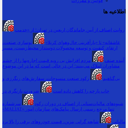
قوانین و مقررات
اطلاعیه ها
روایت اصناف از آیین جاماندگان اربعین در تهران؛ از «خدمت
عاشقانه» تا «بازآفرینی حال‌وهوای کربلا»
نوسازی صنعت،
ارتقای کیفیت و توسعه محصولات دوستدار محیط‌زیست، مسیر
آینده صنف
مردم افزایش بی رویه قیمت اجاره‌بها را از چشم
مشاوران املاک می‌بینند؛ این در حالی است که ما در این موضوع
بی‌گناهیم
رکود صنعت منسوجات، سفارش‌های رنگرزی و
چاپ پارچه را کاهش داده است
ضرورت بازنگری در
شیوه‌های مالیات‌ستانی از اصناف در دوران رکود
سرشماره
«MALIAT» تنها مرجع رسمی ارسال پیامک‌های سازمان امور
مالیاتی
شایعه گرانی بنزین، قیمت خودروهای برقی را بالا برد