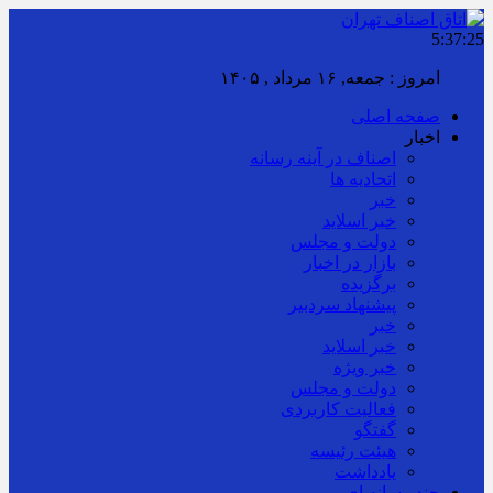
5:37:25
امروز : جمعه, ۱۶ مرداد , ۱۴۰۵
صفحه اصلی
اخبار
اصناف در آینه رسانه
اتحادیه ها
خبر
خبر اسلايد
دولت و مجلس
بازار در اخبار
برگزیده
پیشنهاد سردبیر
خبر
خبر اسلايد
خبر ویژه
دولت و مجلس
فعالیت کاربردی
گفتگو
هیئت رئیسه
یادداشت
چند رسانه ای