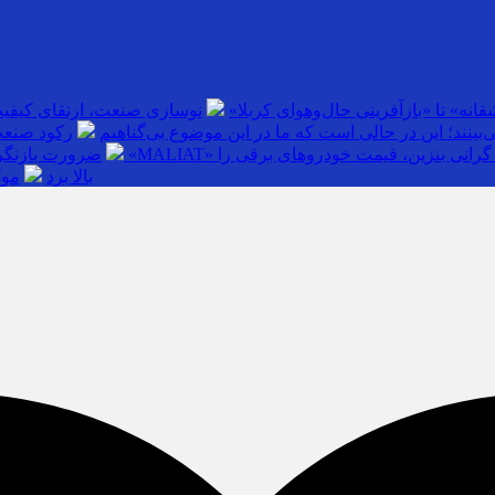
انه» تا «بازآفرینی حال‌وهوای کربلا»
نوسازی صنعت، ارتقای کیفی
بینند؛ این در حالی است که ما در این موضوع بی‌گناهیم
رکود صنعت
گرانی بنزین، قیمت خودروهای برقی را
ضرورت بازنگری
بالا برد
موک