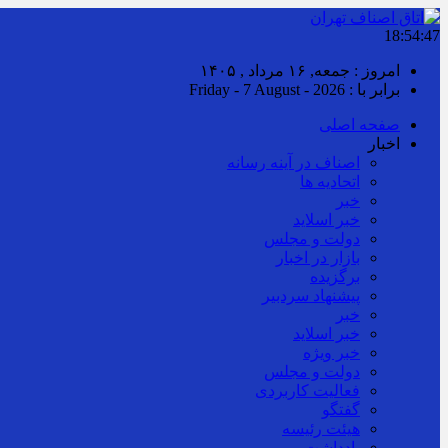
18:54:48
امروز : جمعه, ۱۶ مرداد , ۱۴۰۵
برابر با : Friday - 7 August - 2026
صفحه اصلی
اخبار
اصناف در آینه رسانه
اتحادیه ها
خبر
خبر اسلايد
دولت و مجلس
بازار در اخبار
برگزیده
پیشنهاد سردبیر
خبر
خبر اسلايد
خبر ویژه
دولت و مجلس
فعالیت کاربردی
گفتگو
هیئت رئیسه
یادداشت