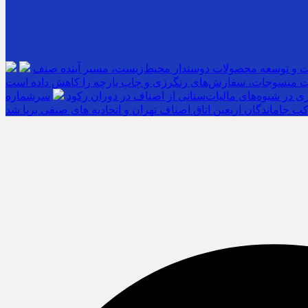
ت و توسعه محصولات دوستدار محیط‌زیست، مسیر آینده صنف
 منسوجات، سفارش‌های رنگرزی و چاپ پارچه را کاهش داده است
 در شیوه‌های مالیات‌ستانی از اصناف در دوران رکود
ب جاماندگان اربعین اتاق اصناف تهران و اتحادیه های صنفی برپا شد