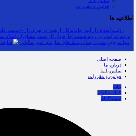
تماس با ما
قوانین و مقررات
اطلاعیه ها
روایت اصناف از آیین جاماندگان اربعین در تهران؛ از «خدمت عاشق
مردم افزایش بی رویه قیمت اجاره‌بها را از چشم مشاوران املاک می‌
سرشماره «MALIAT» تنها مرجع رسمی ارسال پیامک‌های سازمان امور مالیاتی
شایعه 
صفحه اصلی
درباره ما
تماس با ما
قوانین و مقررات
خانه
کانال تلگرام
اینستاگرام